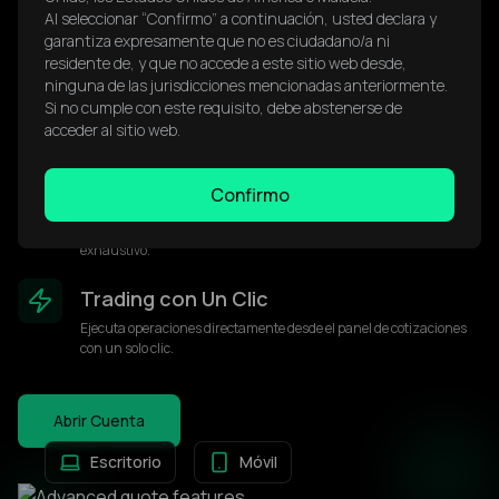
Alertas de Precio
Al seleccionar “Confirmo” a continuación, usted declara y
Configura alertas personalizadas para niveles de precio, cambios
garantiza expresamente que no es ciudadano/a ni
de spread y movimientos del mercado.
residente de, y que no accede a este sitio web desde,
ninguna de las jurisdicciones mencionadas anteriormente.
Profundidad de Mercado
Si no cumple con este requisito, debe abstenerse de
acceder al sitio web.
Visualiza el libro de órdenes con múltiples niveles de liquidez para
los principales instrumentos.
Confirmo
Datos Históricos
Accede a cotizaciones históricas tick por tick para backtesting
exhaustivo.
Trading con Un Clic
Ejecuta operaciones directamente desde el panel de cotizaciones
con un solo clic.
Abrir Cuenta
Escritorio
Móvil