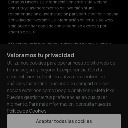
Estados Unidos. La información en este sitio web no 
constituye asesoramiento de inversión ni una 
recomendación o una invitación para participar en ninguna 
actividad de inversión. La información en este sitio web 
solo puede ser copiada con el permiso expreso por 
escrito de IUX.
IUX garantiza la seguridad y privacidad de sus clientes 
cumpliendo con los estándares PCI DSS. A través de 
Valoramos tu privacidad
asociaciones con procesadores de tarjetas auditados 
bajo los requisitos PCI DSS, priorizamos la seguridad de 
Utilizamos cookies para operar nuestro sitio web de
los fondos y datos de los clientes.
forma segura y mejorar tu experiencia. Con tu
consentimiento, también utilizamos cookies de
análisis y marketing, que pueden compartirse con
socios externos como Google Analytics y Meta Pixel.
Puedes gestionar tus preferencias en cualquier
momento. Para más información, consulta nuestra
Política de Cookies
.
© 2026 IUX Markets Limited.
Aceptar todas las cookies