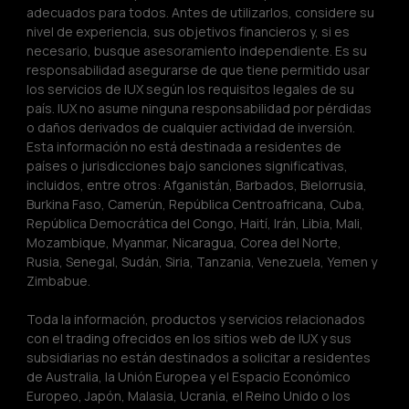
adecuados para todos. Antes de utilizarlos, considere su 
nivel de experiencia, sus objetivos financieros y, si es 
necesario, busque asesoramiento independiente. Es su 
responsabilidad asegurarse de que tiene permitido usar 
los servicios de IUX según los requisitos legales de su 
país. IUX no asume ninguna responsabilidad por pérdidas 
o daños derivados de cualquier actividad de inversión. 
Esta información no está destinada a residentes de 
países o jurisdicciones bajo sanciones significativas, 
incluidos, entre otros: Afganistán, Barbados, Bielorrusia, 
Burkina Faso, Camerún, República Centroafricana, Cuba, 
República Democrática del Congo, Haití, Irán, Libia, Mali, 
Mozambique, Myanmar, Nicaragua, Corea del Norte, 
Rusia, Senegal, Sudán, Siria, Tanzania, Venezuela, Yemen y 
Zimbabue.
Toda la información, productos y servicios relacionados 
con el trading ofrecidos en los sitios web de IUX y sus 
subsidiarias no están destinados a solicitar a residentes 
de Australia, la Unión Europea y el Espacio Económico 
Europeo, Japón, Malasia, Ucrania, el Reino Unido o los 