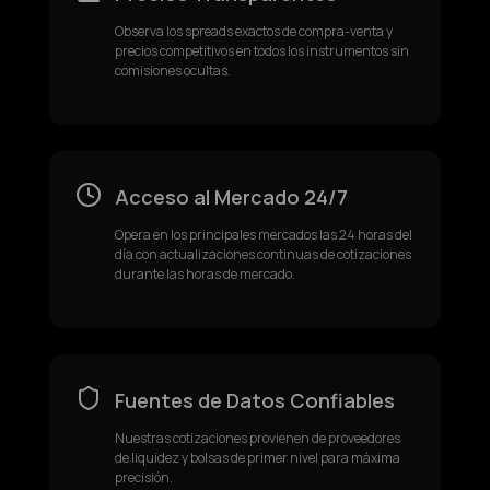
Observa los spreads exactos de compra-venta y
precios competitivos en todos los instrumentos sin
comisiones ocultas.
Acceso al Mercado 24/7
Opera en los principales mercados las 24 horas del
día con actualizaciones continuas de cotizaciones
durante las horas de mercado.
Fuentes de Datos Confiables
Nuestras cotizaciones provienen de proveedores
de liquidez y bolsas de primer nivel para máxima
precisión.