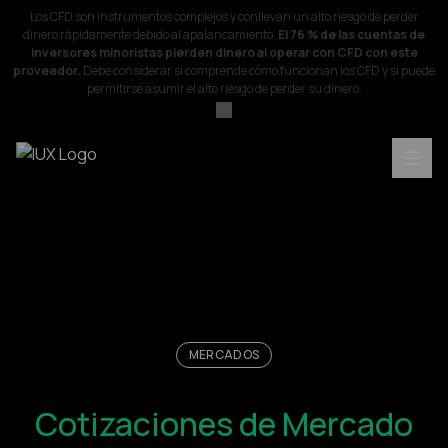
Los CFD son instrumentos complejos y conllevan un alto riesgo de perder
dinero rápidamente debido al apalancamiento.
El 76 % de las cuentas de
inversores minoristas pierden dinero al operar con CFD con este
proveedor.
Debe considerar si comprende cómo funcionan los CFD y si puede
permitirse asumir el alto riesgo de perder su dinero.
MERCADOS
Cotizaciones de Mercado