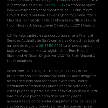
Investment Dealer No. 
GB22200605.
 La empresa opera 
bajo www.iux.com y está registrada en 18 Bank Street, 
Ground Floor, Silver Bank Tower, Cybercity, Ebene 72201, 
Mauritius, con su oficina física ubicada en Office 713, 7th 
Floor, Nexsky Building, Ebene Cybercity, 72201 Mauricio.
IUX Markets Limited está incorporada ante la Financial 
Services Authority de San Vicente y las Granadinas bajo el 
número de registro 
26183 BC 2021.
 La empresa opera 
bajo www.iux.com y está registrada en Euro House, 
Richmond Hill Road, Kingstown, VC0100, Saint Vincent & 
the Grenadines.
Advertencia de Riesgo
:
 El trading de CFDs y otros 
productos con apalancamiento conlleva altos riesgos y 
no es adecuado para todos los inversores. Operar 
instrumentos financieros puede generar pérdidas, y 
estas pueden superar la inversión inicial. No debe invertir 
más de lo que puede permitirse perder y debe 
asegurarse de comprender completamente los riesgos 
involucrados. Los productos ofrecidos pueden no ser 