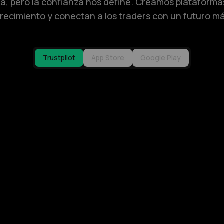
a, pero la confianza nos define. Creamos plataforma
recimiento y conectan a los traders con un futuro má
Trustpilot
App Store
Google Play