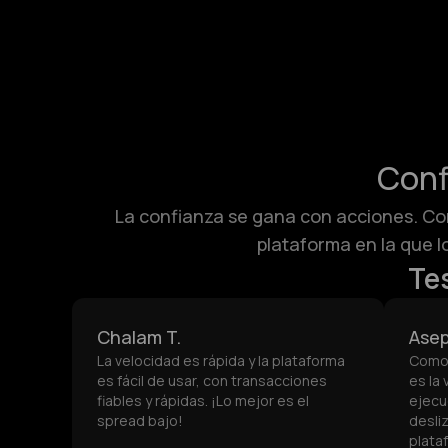
Conf
La confianza se gana con acciones. Con
plataforma en la que l
Te
Chalam T.
Asep
La velocidad es rápida y la plataforma
Como 
es fácil de usar, con transacciones
es la 
fiables y rápidas. ¡Lo mejor es el
ejecu
spread bajo!
desli
plata