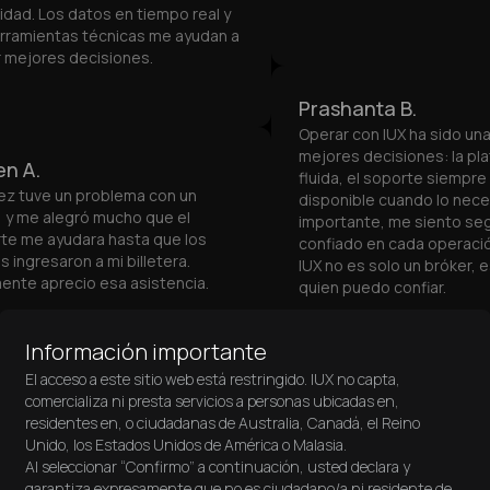
lidad. Los datos en tiempo real y
erramientas técnicas me ayudan a
 mejores decisiones.
Prashanta B.
Operar con IUX ha sido un
mejores decisiones: la pl
n A.
fluida, el soporte siempre
ez tuve un problema con un
disponible cuando lo neces
o, y me alegró mucho que el
importante, me siento seg
te me ayudara hasta que los
confiado en cada operació
 ingresaron a mi billetera.
IUX no es solo un bróker, 
ente aprecio esa asistencia.
quien puedo confiar.
Información importante
El acceso a este sitio web está restringido. IUX no capta,
comercializa ni presta servicios a personas ubicadas en,
residentes en, o ciudadanas de Australia, Canadá, el Reino
Unido, los Estados Unidos de América o Malasia.
Al seleccionar “Confirmo” a continuación, usted declara y
garantiza expresamente que no es ciudadano/a ni residente de,