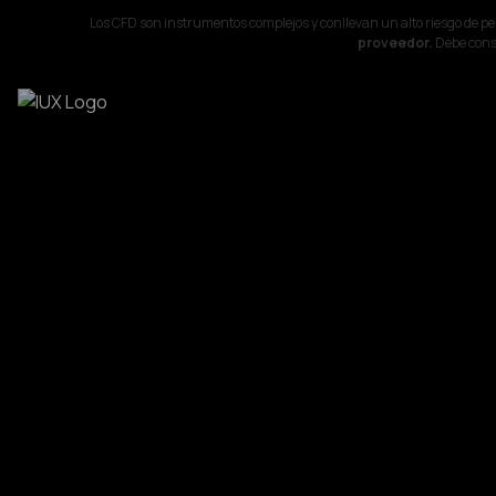
Los CFD son instrumentos complejos y conllevan un alto riesgo de p
proveedor.
Debe consi