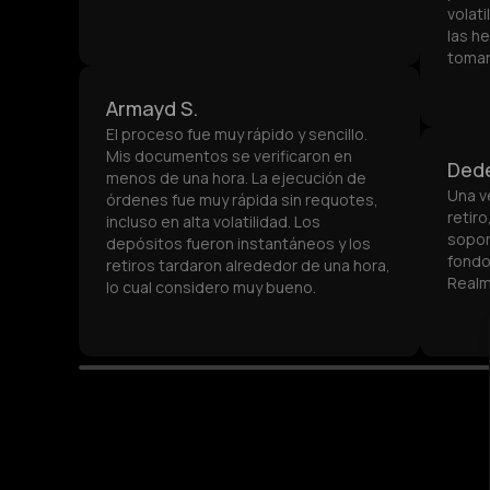
volati
las h
tomar
Armayd S.
El proceso fue muy rápido y sencillo.
Mis documentos se verificaron en
Dede
menos de una hora. La ejecución de
Una v
órdenes fue muy rápida sin requotes,
retir
incluso en alta volatilidad. Los
sopor
depósitos fueron instantáneos y los
fondos
retiros tardaron alrededor de una hora,
Realm
lo cual considero muy bueno.