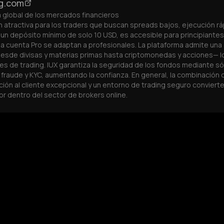
ng.com
FXEmpire
 global de los mercados financieros
as y análisis de mercado
Centro de inteligencia de trading multi-activo
n atractiva para los traders que buscan spreads bajos, ejecución rá
uienes utilizan estrategias algorítmicas —que
Lo que más me llamó la atención durante mis prue
un depósito mínimo de solo 10 USD, es accesible para principiantes
iarias— IUX es una opción convincente. Como bróker
de IUX. Sus spreads están entre los más bajos que h
a cuenta Pro se adaptan a profesionales. La plataforma admite una
ofunda gracias a más de 25 proveedores, una
Trader integrado con los gráficos de TradingView, 
eslizamiento mínimo. Estas características, junto
Trade. También es compatible con MetaTrader 5 y o
sde divisas y materias primas hasta criptomonedas y acciones— lo
ajos que muchos competidores, hacen que IUX sea
mínimos bajos y un apalancamiento de hasta 1:3000 
ses de trading. IUX garantiza la seguridad de los fondos mediante s
 una ventaja competitiva.
fraude y KYC, aumentando la confianza. En general, la combinación
ión al cliente excepcional y un entorno de trading seguro convierte
r dentro del sector de brokers online.