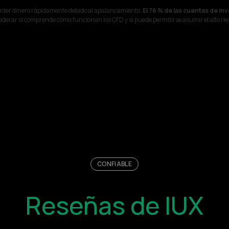
erder dinero rápidamente debido al apalancamiento.
El 76 % de las cuentas de in
derar si comprende cómo funcionan los CFD y si puede permitirse asumir el alto rie
CONFIABLE
Reseñas de IUX