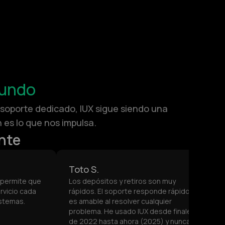
Mundo
 soporte dedicado, IUX sigue siendo una
 es lo que nos impulsa.
nte
Toto S.
a permite que
Los depósitos y retiros son muy
rvicio cada
rápidos. El soporte responde rápido y
istemas.
es amable al resolver cualquier
problema. He usado IUX desde finales
de 2022 hasta ahora (2025) y nunca he