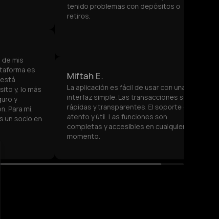
tenido problemas con depósitos o
retiros.
a de mis
ataforma es
Miftah E.
 está
La aplicación es fácil de usar con una
ito y, lo más
interfaz simple. Las transacciones son
uro y
rápidas y transparentes. El soporte es
n. Para mí,
atento y útil. Las funciones son
es un socio en
completas y accesibles en cualquier
momento.