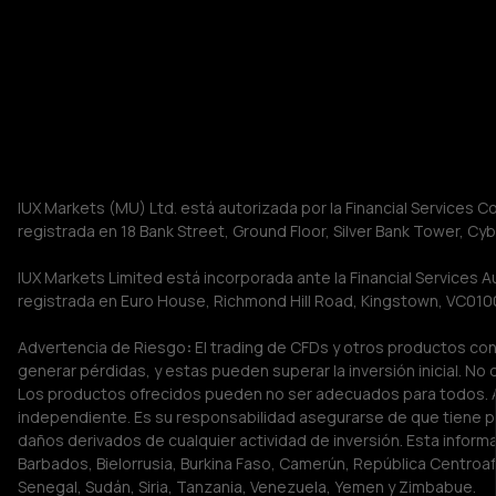
IUX Markets (MU) Ltd. está autorizada por la Financial Services C
registrada en 18 Bank Street, Ground Floor, Silver Bank Tower, Cybe
IUX Markets Limited está incorporada ante la Financial Services A
registrada en Euro House, Richmond Hill Road, Kingstown, VC0100
Advertencia de Riesgo
:
 El trading de CFDs y otros productos co
generar pérdidas, y estas pueden superar la inversión inicial. 
Los productos ofrecidos pueden no ser adecuados para todos. Ant
independiente. Es su responsabilidad asegurarse de que tiene per
daños derivados de cualquier actividad de inversión. Esta informa
Barbados, Bielorrusia, Burkina Faso, Camerún, República Centroaf
Senegal, Sudán, Siria, Tanzania, Venezuela, Yemen y Zimbabue.