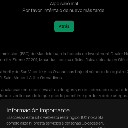
Algo salió mal
Por favor, inténtalo de nuevo más tarde.
Atrás
ommission (FSC) de Mauricio bajo la licencia de Investment Dealer No
rcity, Ebene 72201, Mauritius, con su oficina física ubicada en Offic
uthority de San Vicente y las Granadinas bajo el número de registro 
, Saint Vincent & the Grenadines.
n apalancamiento conlleva altos riesgos y no es adecuado para todo
No debe invertir más de lo que puede permitirse perder y debe aseg
es de utilizarlos, considere su nivel de experiencia, sus objetivos
mitido usar los servicios de IUX según los requisitos legales de s
Información importante
ción no está destinada a residentes de países o jurisdicciones bajo 
El acceso a este sitio web está restringido. IUX no capta,
ricana, Cuba, República Democrática del Congo, Haití, Irán, Libia, M
comercializa ni presta servicios a personas ubicadas en,