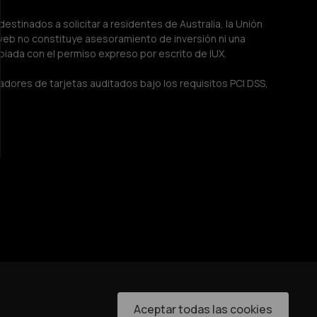
estinados a solicitar a residentes de Australia, la Unión 
 web no constituye asesoramiento de inversión ni una 
piada con el permiso expreso por escrito de IUX.
dores de tarjetas auditados bajo los requisitos PCI DSS, 
Aceptar todas las cookies