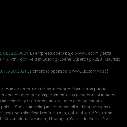
. 
GB22200605.
 La empresa opera bajo www.iux.com y está 
e 713, 7th Floor, Nexsky Building, Ebene Cybercity, 72201 Mauricio.
26183 BC 2021.
 La empresa opera bajo www.iux.com y está 
s los inversores. Operar instrumentos financieros puede 
urarse de comprender completamente los riesgos involucrados. 
 financieros y, si es necesario, busque asesoramiento 
u país. IUX no asume ninguna responsabilidad por pérdidas o 
sanciones significativas, incluidos, entre otros: Afganistán, 
ali, Mozambique, Myanmar, Nicaragua, Corea del Norte, Rusia, 