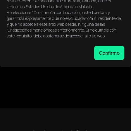
residentes en, o ciudadanas de Australia, Canadá, el Reino
Unido, los Estados Unidos de América o Malasia.
ding ofrecidos en los sitios web de IUX y sus subsidiarias no están d
Al seleccionar “Confirmo” a continuación, usted declara y
 el Reino Unido o los Estados Unidos. La información en este sitio
garantiza expresamente que no es ciudadano/a ni residente de,
dad de inversión. La información en este sitio web solo puede ser co
y que no accede a este sitio web desde, ninguna de las
jurisdicciones mencionadas anteriormente. Si no cumple con
do con los estándares PCI DSS. A través de asociaciones con procesa
este requisito, debe abstenerse de acceder al sitio web.
Confirmo