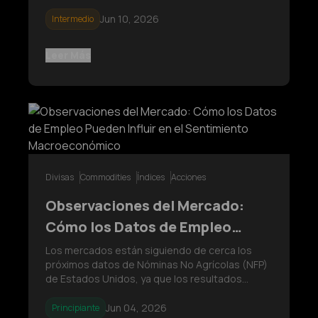
económicos, las tendencias de inflación y las
políticas de los bancos centrales. Con
Jun 10, 2026
Intermedio
incertidumbre en torno a las perspectivas de
las tasas de interés, ambos activos continúa
Leer Más
Divisas
Commodities
Índices
Acciones
Observaciones del Mercado:
Cómo los Datos de Empleo
Pueden Influir en el Sentimiento
Los mercados están siguiendo de cerca los
próximos datos de Nóminas No Agrícolas (NFP)
Macroeconómico
de Estados Unidos, ya que los resultados
podrían influir en las expectativas sobre la
Reserva Federal, el Índice del Dólar
Jun 04, 2026
Principiante