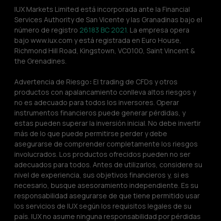
IUX Markets Limited está incorporada ante la Financial 
Services Authority de San Vicente y las Granadinas bajo el 
número de registro 
26183 BC 2021.
 La empresa opera 
bajo www.iux.com y está registrada en Euro House, 
Richmond Hill Road, Kingstown, VC0100, Saint Vincent & 
the Grenadines.
Advertencia de Riesgo
:
 El trading de CFDs y otros 
productos con apalancamiento conlleva altos riesgos y 
no es adecuado para todos los inversores. Operar 
instrumentos financieros puede generar pérdidas, y 
estas pueden superar la inversión inicial. No debe invertir 
más de lo que puede permitirse perder y debe 
asegurarse de comprender completamente los riesgos 
involucrados. Los productos ofrecidos pueden no ser 
adecuados para todos. Antes de utilizarlos, considere su 
nivel de experiencia, sus objetivos financieros y, si es 
necesario, busque asesoramiento independiente. Es su 
responsabilidad asegurarse de que tiene permitido usar 
los servicios de IUX según los requisitos legales de su 
país. IUX no asume ninguna responsabilidad por pérdidas 