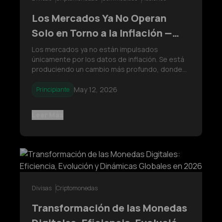
Los Mercados Ya No Operan
Solo en Torno a la Inflación —
Algo Más Grande Está Tomando
Los mercados ya no están impulsados
únicamente por los datos de inflación. Se está
el Control
produciendo un cambio más profundo, donde
las expectativas de crecimiento ahora dominan
la acción del precio. El IPC (CPI) sigue siendo
May 12, 2026
Principiante
importante, pero el verdadero motor es cómo
evoluciona el impulso económico bajo
Leer Más
Divisas
Criptomonedas
Transformación de las Monedas