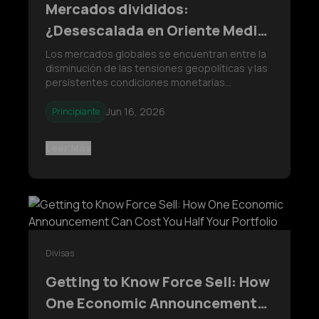
Mercados divididos:
¿Desescalada en Oriente Medio
o pausa de tono restrictivo de la
Los mercados globales se encuentran entre la
disminución de las tensiones geopolíticas y las
Fed?
persistentes condiciones monetarias
restrictivas de la Reserva Federal. Esta
situación genera sentimientos encontrados
Jun 16, 2026
Principiante
entre activos como el USD, el petróleo, el oro y
Bitcoin, aumentando la incertidumbre y
Leer Más
Divisas
Getting to Know Force Sell: How
One Economic Announcement