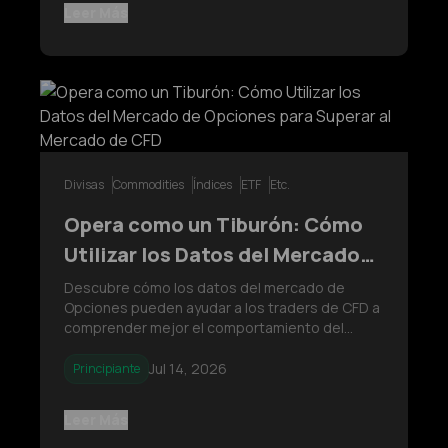
ofrecer un marco de trading más claro.
Leer Más
Divisas
Commodities
Índices
ETF
Etc.
Opera como un Tiburón: Cómo
Utilizar los Datos del Mercado
de Opciones para Superar al
Descubre cómo los datos del mercado de
Opciones pueden ayudar a los traders de CFD a
Mercado de CFD
comprender mejor el comportamiento del
mercado. Aprende cómo los Precios de
Ejercicio (Strike Prices), el Interés Abierto (Open
Jul 14, 2026
Principiante
Interest), el Volumen y las Fechas de
Vencimiento (Expiration Dates) pueden aportar
Leer Más
un