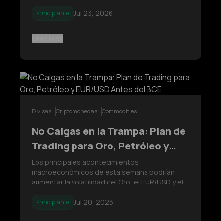
un rápido crecimiento de la inversión en IA, lo
que genera diferencias en el crecimiento entre
Jul 23, 2026
Principiante
regiones y configura los mercados financieros
globales.
Leer Más
Divisas
Criptomonedas
Commodities
No Caigas en la Trampa: Plan de
Trading para Oro, Petróleo y
EUR/USD Antes del BCE
Los principales acontecimientos
macroeconómicos de esta semana podrían
aumentar la volatilidad del Oro, el EUR/USD y el
Petróleo Crudo. Descubre qué factores seguir,
las trampas de trading más comunes y por qué
Jul 20, 2026
Principiante
esperar la confirmación del precio puede