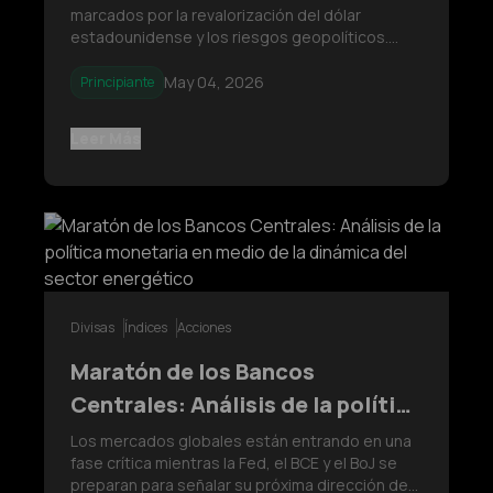
marcados por la revalorización del dólar
geopolíticos
estadounidense y los riesgos geopolíticos.
Este análisis examina cómo el oro, Bitcoin y el
petróleo están reaccionando a los cambios en
May 04, 2026
Principiante
las expectativas, las condiciones de liquidez y
los principales eventos macroeconó
Leer Más
Divisas
Índices
Acciones
Maratón de los Bancos
Centrales: Análisis de la política
monetaria en medio de la
Los mercados globales están entrando en una
fase crítica mientras la Fed, el BCE y el BoJ se
dinámica del sector energético
preparan para señalar su próxima dirección de