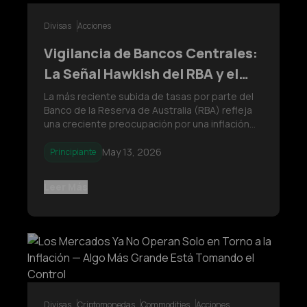
Divisas
Acciones
Vigilancia de Bancos Centrales:
La Señal Hawkish del RBA y el
Riesgo de Inflación Secundaria
La más reciente subida de tasas por parte del
Banco de la Reserva de Australia (RBA) refleja
una creciente preocupación por una inflación
persistente, impulsada principalmente por el
aumento de los precios de la energía y las
May 13, 2026
Principiante
tensiones geopolíticas. Mientras los mercados
reevalúan las expectativas s
Leer Más
Divisas
Criptomonedas
Commodities
Acciones