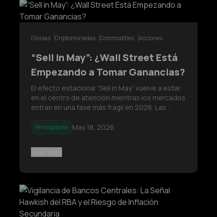
Divisas
Criptomonedas
Commodities
Acciones
“Sell in May”: ¿Wall Street Está
Empezando a Tomar Ganancias?
El efecto estacional “Sell in May” vuelve a estar
en el centro de atención mientras los mercados
entran en una fase más frágil en 2026. Las
acciones, las criptomonedas y el oro están
mostrando señales de debilitamiento en el
May 18, 2026
Principiante
impulso, mientras los traders enfrentan una
mayor volatilidad, una liquidez
Leer Más