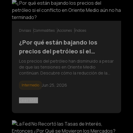
Divisas
Commodities
Acciones
Índices
¿Por qué están bajando los
precios del petróleo si el
conflicto en Oriente Medio aún
Los precios del petróleo han disminuido a pesar
de que las tensiones en Oriente Medio
no ha terminado?
continúan. Descubre cómo la reducción de la
prima de riesgo geopolítico, las expectativas
del mercado y el estrecho de Ormuz siguen
Jun 25, 2026
Intermedio
influyendo en los precios del petróleo crudo, la
inflación, el oro, el dólar estad
Leer Más