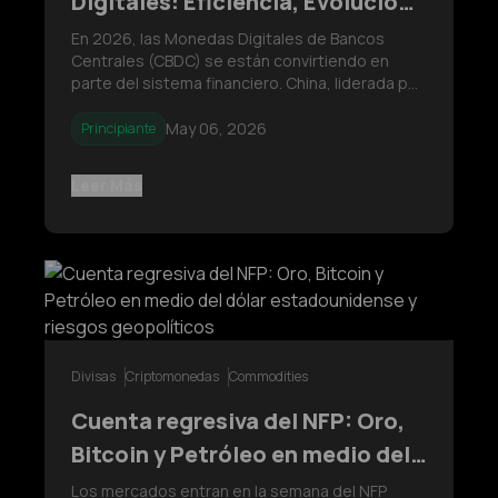
Digitales: Eficiencia, Evolución
y Dinámicas Globales en 2026
En 2026, las Monedas Digitales de Bancos
Centrales (CBDC) se están convirtiendo en
parte del sistema financiero. China, liderada por
el Banco Popular de China, continúa impulsando
el uso real del e-CNY, mientras que Europa, a
May 06, 2026
Principiante
través del Banco Central Europeo, adopta un
enfoque más cauteloso y centra
Leer Más
Divisas
Criptomonedas
Commodities
Cuenta regresiva del NFP: Oro,
Bitcoin y Petróleo en medio del
dólar estadounidense y riesgos
Los mercados entran en la semana del NFP