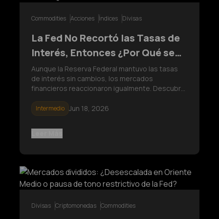
Commodities
Acciones
Índices
Divisas
La Fed No Recortó las Tasas de
Interés, Entonces ¿Por Qué se
Movieron los Mercados?
Aunque la Reserva Federal mantuvo las tasas
de interés sin cambios, los mercados
financieros reaccionaron igualmente. Descubre
cómo las perspectivas de la política monetaria
de la Fed influyeron en el dólar estadounidense,
Jun 18, 2026
Intermedio
el oro, los rendimientos de los bonos del
Tesoro y los mercados bursátiles, y
Leer Más
Divisas
Criptomonedas
Commodities