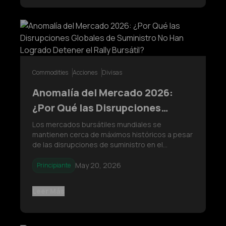
Commodities
Acciones
Divisas
Anomalía del Mercado 2026:
¿Por Qué las Disrupciones
Globales de Suministro No Han
Los mercados bursátiles mundiales se
mantienen cerca de máximos históricos a pesar
Logrado Detener el Rally
de las disrupciones de suministro en el
Bursátil?
Estrecho de Ormuz. Los precios del crudo Brent
siguen bajos debido a la liberación de 200
May 20, 2026
Principiante
millones de barriles de Reservas Estratégicas
de Petróleo (SPR) y a las enormes inversi
Leer Más