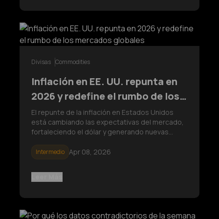
Divisas
Commodities
Inflación en EE. UU. repunta en
2026 y redefine el rumbo de los
mercados globales
El repunte de la inflación en Estados Unidos
está cambiando las expectativas del mercado,
fortaleciendo el dólar y generando nuevas
presiones sobre el oro y el petróleo.
Analizamos los factores clave y el impacto
Apr 08, 2026
Intermedio
global.
Leer Más