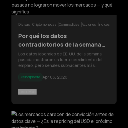
Divisas
Criptomonedas
Commodities
Acciones
Índices
Por qué los datos
contradictorios de la semana
pasada no lograron mover los
Los datos laborales de EE. UU. de la semana
pasada mostraron un fuerte crecimiento del
mercados — y qué significa
empleo, pero señales subyacentes más
débiles, incluyendo un crecimiento salarial más
lento y una disminución en las vacantes
Apr 06, 2026
Principiante
laborales. Esta divergencia provocó una
fragmentación en el posicionamiento del
Leer Más
mercado,