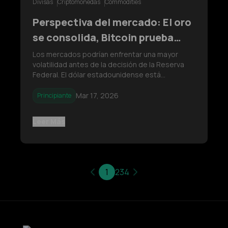
Divisas
Criptomonedas
Commodities
Perspectiva del mercado: El oro
se consolida, Bitcoin prueba
resistencia mientras el petróleo
Los mercados podrían enfrentar una mayor
volatilidad antes de la decisión de la Reserva
mantiene una estructura alcista
Federal. El dólar estadounidense está
antes de la Fed
probando una resistencia, el oro permanece en
consolidación, Bitcoin se acerca a una zona
Mar 17, 2026
Principiante
clave de resistencia y el petróleo crudo
continúa manteniendo una estructura alcista
Leer Más
1
2
3
4