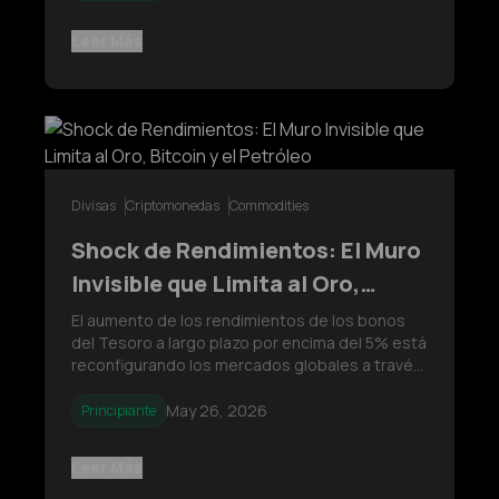
Estadounidense (DXY) y el sentimiento de los
mercados bursátiles globales.
Leer Más
Divisas
Criptomonedas
Commodities
Shock de Rendimientos: El Muro
Invisible que Limita al Oro,
Bitcoin y el Petróleo
El aumento de los rendimientos de los bonos
del Tesoro a largo plazo por encima del 5% está
reconfigurando los mercados globales a través
del mecanismo de transmisión intermercado. El
análisis explora cómo el Oro, Bitcoin y el
May 26, 2026
Principiante
Petróleo Crudo responden de manera diferente
bajo cambios en las condicio
Leer Más