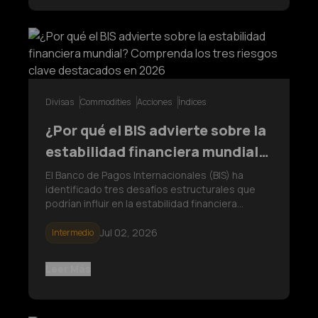
Divisas
Commodities
Acciones
Índices
¿Por qué el BIS advierte sobre la
estabilidad financiera mundial?
Comprenda los tres riesgos
El Banco de Pagos Internacionales (BIS) ha
identificado tres desafíos estructurales que
clave destacados en 2026
podrían influir en la estabilidad financiera
mundial: el aumento de la deuda pública, las
vulnerabilidades de las instituciones financieras
Jul 02, 2026
Intermedio
no bancarias y los riesgos de inflación.
Descubra qué señala el informe
Leer Más