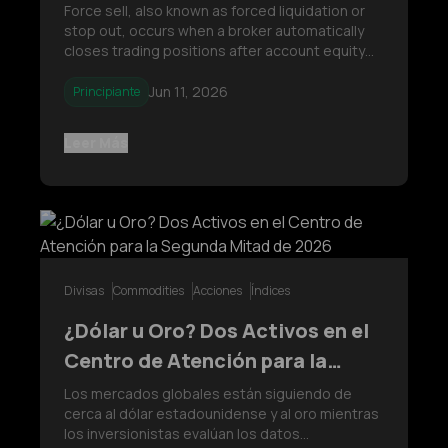
Can Cost You Half Your Portfolio
Force sell, also known as forced liquidation or
stop out, occurs when a broker automatically
closes trading positions after account equity
falls below the required margin level.
Understanding leverage, margin requirements,
Jun 11, 2026
Principiante
and risk management techniques.
Leer Más
Divisas
Commodities
Acciones
Índices
¿Dólar u Oro? Dos Activos en el
Centro de Atención para la
Segunda Mitad de 2026
Los mercados globales están siguiendo de
cerca al dólar estadounidense y al oro mientras
los inversionistas evalúan los datos