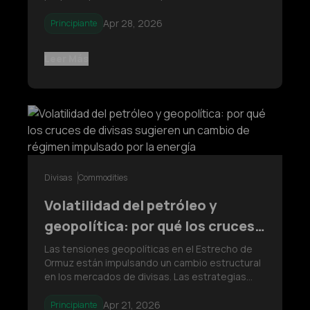
política en medio de presiones inflacionarias
persistentes y el aumento de los precios de la
Apr 28, 2026
Principiante
energía. Los inversores observan de cerca la
orientación de las tasa
Leer Más
Divisas
Commodities
Volatilidad del petróleo y
geopolítica: por qué los cruces
de divisas sugieren un cambio
Las tensiones geopolíticas en el Estrecho de
Ormuz están impulsando un cambio estructural
de régimen impulsado por la
en los mercados de divisas. Las estrategias
energía
tradicionales de refugio seguro están fallando,
ya que monedas dependientes de la energía
Apr 21, 2026
Principiante