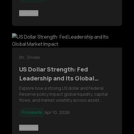
como el Yen enfrentan presiones en los
términos de intercambio, mientras que
Leer Más
Etc.
Divisas
US Dollar Strength: Fed
Leadership and Its Global
Market Impact
Explore how a strong US dollar and Federal
Reserve policy impact global liquidity, capital
flows, and market volatility across asset
classes.
Apr 10, 2026
Principiante
Leer Más