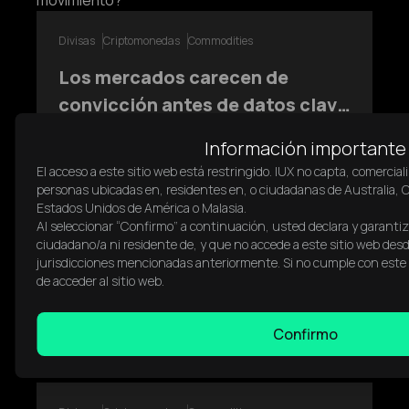
Divisas
Criptomonedas
Commodities
Los mercados carecen de
convicción antes de datos clave
— ¿Es la repricing del USD el
Los mercados se mantienen en rango antes de
Información importante
datos económicos clave de EE. UU., con una
próximo movimiento?
El acceso a este sitio web está restringido. IUX no capta, comerciali
convicción direccional limitada en los
personas ubicadas en, residentes en, o ciudadanas de Australia, C
principales activos. A medida que el USD pone a
Estados Unidos de América o Malasia.
prueba la resistencia, el enfoque se desplaza
Mar 30, 2026
Principiante
Al seleccionar “Confirmo” a continuación, usted declara y garant
hacia si los datos entrantes pueden
ciudadano/a ni residente de, y que no accede a este sitio web des
desencadenar una repricing más amplia en las
Leer Más
jurisdicciones mencionadas anteriormente. Si no cumple con este 
de acceder al sitio web.
Confirmo