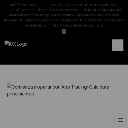
Los CFD son instrumentos complejos y conllevan un alto riesgo de perder
dinero rápidamente debido al apalancamiento.
El 76 % de las cuentas de
inversores minoristas pierden dinero al operar con CFD con este
proveedor.
Debe considerar si comprende cómo funcionan los CFD y si puede
permitirse asumir el alto riesgo de perder su dinero.