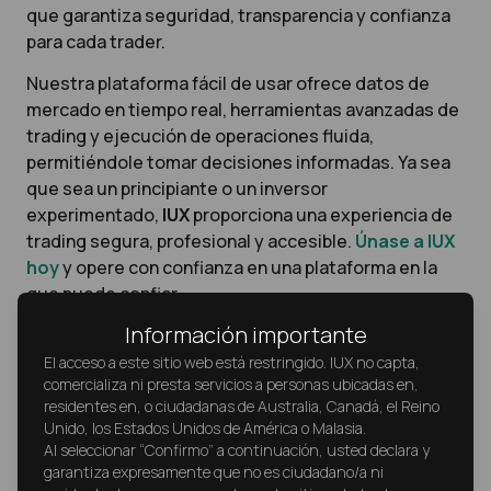
que garantiza seguridad, transparencia y confianza
para cada trader.
Nuestra plataforma fácil de usar ofrece datos de
mercado en tiempo real, herramientas avanzadas de
trading y ejecución de operaciones fluida,
permitiéndole tomar decisiones informadas. Ya sea
que sea un principiante o un inversor
experimentado,
IUX
proporciona una experiencia de
trading segura, profesional y accesible.
Únase a IUX
hoy
y opere con confianza en una plataforma en la
que puede confiar.
Información importante
El acceso a este sitio web está restringido. IUX no capta,
comercializa ni presta servicios a personas ubicadas en,
residentes en, o ciudadanas de Australia, Canadá, el Reino
Términos esenciales de trading
Unido, los Estados Unidos de América o Malasia.
Al seleccionar “Confirmo” a continuación, usted declara y
que todo principiante debe
garantiza expresamente que no es ciudadano/a ni