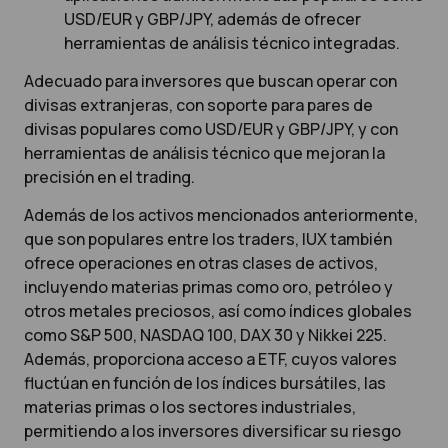
USD/EUR y GBP/JPY, además de ofrecer
herramientas de análisis técnico integradas.
Adecuado para inversores que buscan operar con
divisas extranjeras, con soporte para pares de
divisas populares como
USD/EUR
y
GBP/JPY
, y con
herramientas de análisis técnico que mejoran la
precisión en el trading.
Además de los activos mencionados anteriormente,
que son populares entre los traders,
IUX
también
ofrece operaciones en otras clases de activos,
incluyendo
materias primas como oro, petróleo y
otros metales preciosos
, así como índices globales
como
S&P 500, NASDAQ 100, DAX 30
y
Nikkei 225
.
Además, proporciona acceso a
ETF
, cuyos valores
fluctúan en función de los índices bursátiles, las
materias primas o los sectores industriales,
permitiendo a los inversores diversificar su riesgo