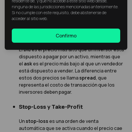
conocer
residente de, y que no accede a este sitio web desde,
ninguna de las jurisdicciones mencionadas anteriormente.
Si no cumple con este requisito, debe abstenerse de
acceder al sitio web.
¿Qué es el Bid-Ask Spread?
Confirmo
El
bid
es el precio más alto que un inversor está
dispuesto a pagar por un activo, mientras que
el
ask
es el precio más bajo al que un vendedor
está dispuesto a vender. La diferencia entre
estos dos precios se llama
spread
, que
representa el costo de transacción que los
inversores deben pagar.
Stop-Loss y Take-Profit
Un
stop-loss
es una orden de venta
automática que se activa cuando el precio cae