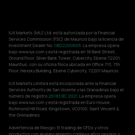
IUX Markets (MU) Ltd. está autorizada por la Financial 
Services Commission (FSC) de Mauricio bajo la licencia de 
Investment Dealer No. 
GB22200605.
 La empresa opera 
bajo www.iux.com y está registrada en 18 Bank Street, 
Ground Floor, Silver Bank Tower, Cybercity, Ebene 72201, 
Mauritius, con su oficina física ubicada en Office 713, 7th 
Floor, Nexsky Building, Ebene Cybercity, 72201 Mauricio.
IUX Markets Limited está incorporada ante la Financial 
Services Authority de San Vicente y las Granadinas bajo el 
número de registro 
26183 BC 2021.
 La empresa opera 
bajo www.iux.com y está registrada en Euro House, 
Richmond Hill Road, Kingstown, VC0100, Saint Vincent & 
the Grenadines.
Advertencia de Riesgo
:
 El trading de CFDs y otros 
productos con apalancamiento conlleva altos riesgos y 