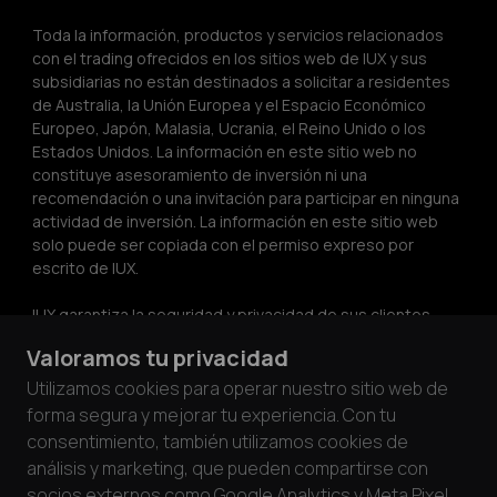
Toda la información, productos y servicios relacionados 
con el trading ofrecidos en los sitios web de IUX y sus 
subsidiarias no están destinados a solicitar a residentes 
de Australia, la Unión Europea y el Espacio Económico 
Europeo, Japón, Malasia, Ucrania, el Reino Unido o los 
Estados Unidos. La información en este sitio web no 
constituye asesoramiento de inversión ni una 
recomendación o una invitación para participar en ninguna 
actividad de inversión. La información en este sitio web 
solo puede ser copiada con el permiso expreso por 
escrito de IUX.
IUX garantiza la seguridad y privacidad de sus clientes 
cumpliendo con los estándares PCI DSS. A través de 
Valoramos tu privacidad
asociaciones con procesadores de tarjetas auditados 
bajo los requisitos PCI DSS, priorizamos la seguridad de 
Utilizamos cookies para operar nuestro sitio web de
los fondos y datos de los clientes.
forma segura y mejorar tu experiencia. Con tu
consentimiento, también utilizamos cookies de
análisis y marketing, que pueden compartirse con
socios externos como Google Analytics y Meta Pixel.