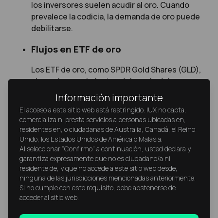
los inversores suelen acudir al oro. Cuando
prevalece la codicia, la demanda de oro puede
debilitarse.
Flujos en ETF de oro
Los ETF de oro, como SPDR Gold Shares (GLD),
siguen los movimientos del precio del oro.
Grandes entradas en los ETF de oro indican un
Información importante
sentimiento alcista creciente, mientras que las
El acceso a este sitio web está restringido. IUX no capta,
salidas sugieren una demanda decreciente.
comercializa ni presta servicios a personas ubicadas en,
residentes en, o ciudadanas de Australia, Canadá, el Reino
Noticias globales e informes
Unido, los Estados Unidos de América o Malasia.
Al seleccionar “Confirmo” a continuación, usted declara y
económicos
garantiza expresamente que no es ciudadano/a ni
residente de, y que no accede a este sitio web desde,
Los indicadores económicos como los informes
ninguna de las jurisdicciones mencionadas anteriormente.
de empleo en EE. UU., el crecimiento del PIB, los
Si no cumple con este requisito, debe abstenerse de
datos de inflación y las decisiones de los
acceder al sitio web.
bancos centrales influyen en el sentimiento del
mercado. Los operadores deben mantenerse