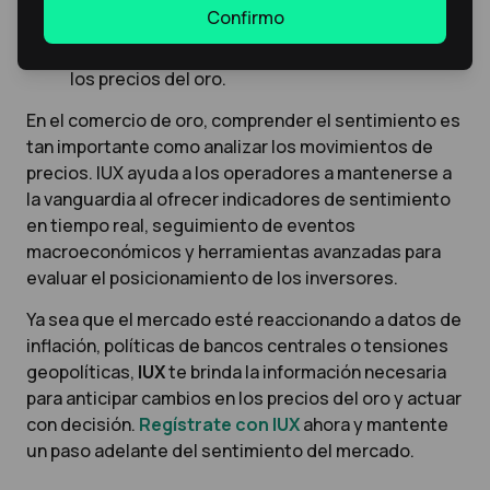
Confirmo
informados sobre las tendencias
macroeconómicas para anticipar cambios en
los precios del oro.
En el comercio de oro, comprender el sentimiento es
tan importante como analizar los movimientos de
precios. IUX ayuda a los operadores a mantenerse a
la vanguardia al ofrecer indicadores de sentimiento
en tiempo real, seguimiento de eventos
macroeconómicos y herramientas avanzadas para
evaluar el posicionamiento de los inversores.
Ya sea que el mercado esté reaccionando a datos de
inflación, políticas de bancos centrales o tensiones
geopolíticas,
IUX
te brinda la información necesaria
para anticipar cambios en los precios del oro y actuar
con decisión.
Regístrate con IUX
ahora y mantente
un paso adelante del sentimiento del mercado.