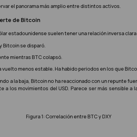
ervar el panorama más amplio entre distintos activos.
erte de Bitcoin
ólar estadounidense suelen tener una relación inversa clar
y Bitcoin se disparó.
amente mientras BTC colapsó.
vuelto menos estable. Ha habido periodos en los que Bitcoin 
o a la baja, Bitcoin no ha reaccionado con un repunte fuer
a los movimientos del USD. Parece ser más sensible a las
Figura 1: Correlación entre BTC y DXY