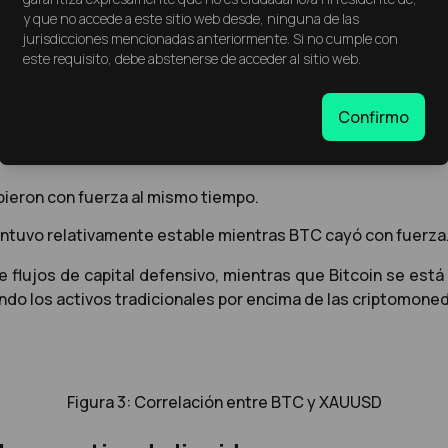
y que no accede a este sitio web desde, ninguna de las
cobertura
jurisdicciones mencionadas anteriormente. Si no cumple con
este requisito, debe abstenerse de acceder al sitio web.
derándose, el oro continúa manteniendo su estructura alci
s.
Confirmo
 “oro digital”. Sin embargo, los datos de largo plazo mu
bieron con fuerza al mismo tiempo.
mantuvo relativamente estable mientras BTC cayó con fuerza
e flujos de capital defensivo, mientras que Bitcoin se está 
endo los activos tradicionales por encima de las criptomone
Figura 3: Correlación entre BTC y XAUUSD