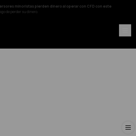
versores minoristas pierden dinero al operar con CFD con este
sgo de perder su dinero.