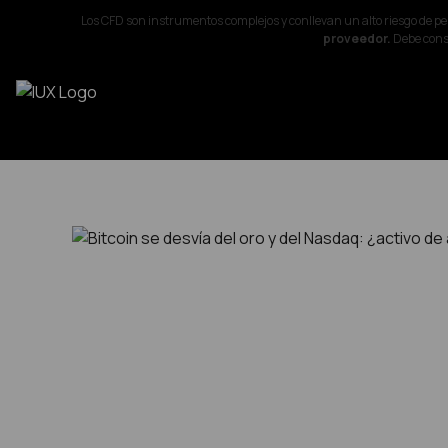
Los CFD son instrumentos complejos y conllevan un alto riesgo de p
proveedor.
Debe consi