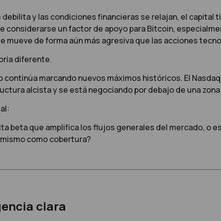
ilita y las condiciones financieras se relajan, el capital t
ele considerarse un factor de apoyo para Bitcoin, especialm
 se mueve de forma aún más agresiva que las acciones tecnoló
ria diferente.
oro continúa marcando nuevos máximos históricos. El Nasda
ructura alcista y se está negociando por debajo de una zona 
al:
lta beta que amplifica los flujos generales del mercado, o 
í mismo como cobertura?
gencia clara