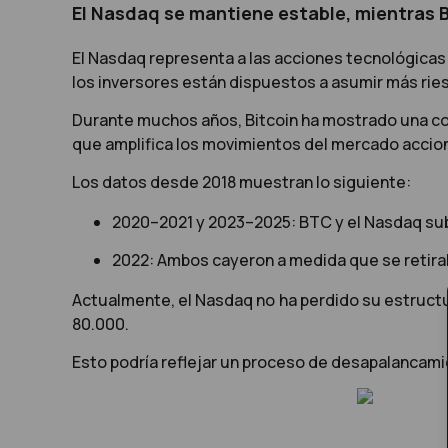
El Nasdaq se mantiene estable, mientras B
El Nasdaq representa a las acciones tecnológicas 
los inversores están dispuestos a asumir más ries
Durante muchos años, Bitcoin ha mostrado una corre
que amplifica los movimientos del mercado accion
Los datos desde 2018 muestran lo siguiente:
2020–2021 y 2023–2025: BTC y el Nasdaq sub
2022: Ambos cayeron a medida que se retirab
Actualmente, el Nasdaq no ha perdido su estructura
80.000.
Esto podría reflejar un proceso de desapalancami