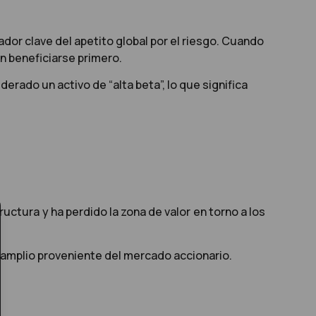
dor clave del apetito global por el riesgo. Cuando
n beneficiarse primero.
erado un activo de “alta beta”, lo que significa
uctura y ha perdido la zona de valor en torno a los
 amplio proveniente del mercado accionario.