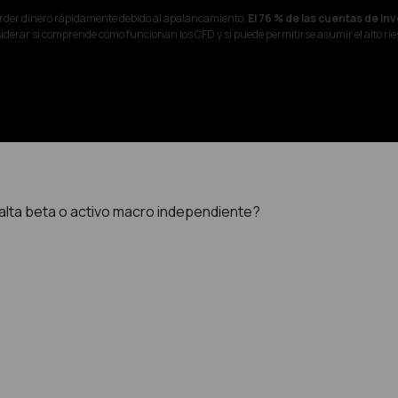
erder dinero rápidamente debido al apalancamiento.
El 76 % de las cuentas de in
derar si comprende cómo funcionan los CFD y si puede permitirse asumir el alto rie