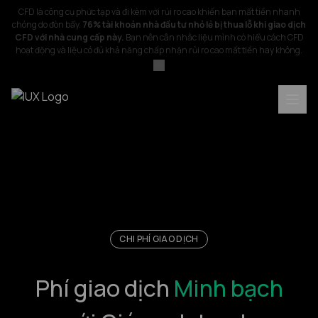
CFD là công cụ phức tạp và đi kèm với rủi ro cao khiến bạn mất tiền nhanh
chóng do đòn bẩy.
76% tài khoản nhà đầu tư nhỏ lẻ bị thua lỗ khi giao dịch
CFD với nhà cung cấp này.
Bạn nên cân nhắc liệu mình có hiểu cách CFD
hoạt động và liệu có đủ khả năng chấp nhận rủi ro cao mất tiền hay không.
CHI PHÍ GIAO DỊCH
Phí giao dịch
Minh bạch