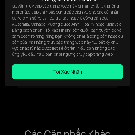
nào. Tận hưởng các hoạt động tài chính an toàn và
Quyền truy cập vào trang web này bị hạn chế. IUX không
không phiền phức trên nền tảng của chúng tôi.
mời chào, tiếp thị hoặc cung cấp dịch vụ cho các cá nhân
đang sinh sống tại, cư trú tại, hoặc là công dân của
Australia, Canada, Vương quốc Anh, Hoa Kỳ hoặc Malaysia.
Bằng cách chọn “Tôi Xác Nhận” bên dưới, bạn tuyên bố và
cam đoan rõ ràng rằng bạn không phải là công dân hoặc cư
dân của, và không truy cập trang web này từ, bất kỳ khu
vực pháp lý nào được liệt kê ở trên. Nếu bạn không đáp
ứng yêu cầu này, bạn phải ngừng truy cập trang web.
Đòn bẩy
Chúng tôi tăng cường giao dịch của bạn với đòn bẩy
Tôi Xác Nhận
cao lên đến 1:3000, mang lại cho bạn khả năng kiểm
soát và linh hoạt hơn trong giao dịch.
Các Cân nhắc Khác