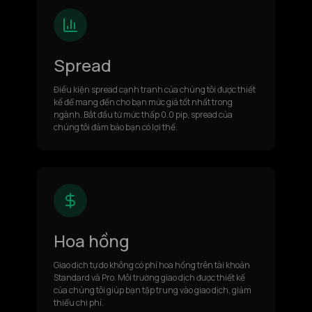
Spread
Điều kiện spread cạnh tranh của chúng tôi được thiết
kế để mang đến cho bạn mức giá tốt nhất trong
ngành. Bắt đầu từ mức thấp 0.0 pip, spread của
chúng tôi đảm bảo bạn có lợi thế.
Hoa hồng
Giao dịch tự do không có phí hoa hồng trên tài khoản
Standard và Pro. Môi trường giao dịch được thiết kế
của chúng tôi giúp bạn tập trung vào giao dịch, giảm
thiểu chi phí.