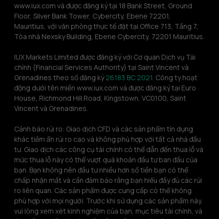
www.iux.com và được đăng ký tại 18 Bank Street, Ground 
Floor, Silver Bank Tower, Cybercity, Ebene 72201, 
Mauritius, với văn phòng thực tế đặt tại Office 713, Tầng 7, 
Tòa nhà Nexsky Building, Ebene Cybercity, 72201 Mauritius.
IUX Markets Limited được đăng ký với Cơ quan Dịch vụ Tài 
chính (Financial Services Authority) tại Saint Vincent và 
Grenadines theo số đăng ký 
26183 BC 2021.
 Công ty hoạt 
động dưới tên miền www.iux.com và được đăng ký tại Euro 
House, Richmond Hill Road, Kingstown, VC0100, Saint 
Vincent và Grenadines.
Cảnh báo rủi ro: Giao dịch CFD và các sản phẩm tín dụng 
khác tiềm ẩn rủi ro cao và không phù hợp với tất cả nhà đầu 
tư. Giao dịch các công cụ tài chính có thể dẫn đến thua lỗ và 
mức thua lỗ này có thể vượt quá khoản đầu tư ban đầu của 
bạn. Bạn không nên đầu tư nhiều hơn số tiền bạn có thể 
chấp nhận mất và cần đảm bảo rằng bạn hiểu đầy đủ các rủi 
ro liên quan. Các sản phẩm được cung cấp có thể không 
phù hợp với mọi người. Trước khi sử dụng các sản phẩm này, 
vui lòng xem xét kinh nghiệm của bạn, mục tiêu tài chính, và 