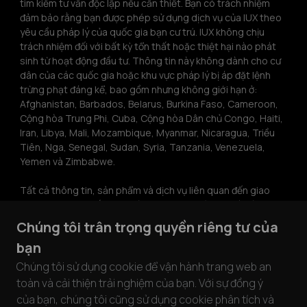
tìm kiếm tư vấn độc lập nếu cần thiết. Bạn có trách nhiệm 
đảm bảo rằng bạn được phép sử dụng dịch vụ của IUX theo 
yêu cầu pháp lý của quốc gia bạn cư trú. IUX không chịu 
trách nhiệm đối với bất kỳ tổn thất hoặc thiệt hại nào phát 
sinh từ hoạt động đầu tư. Thông tin này không dành cho cư 
dân của các quốc gia hoặc khu vực pháp lý bị áp đặt lệnh 
trừng phạt đáng kể, bao gồm nhưng không giới hạn ở: 
Afghanistan, Barbados, Belarus, Burkina Faso, Cameroon, 
Cộng hòa Trung Phi, Cuba, Cộng hòa Dân chủ Congo, Haiti, 
Iran, Libya, Mali, Mozambique, Myanmar, Nicaragua, Triều 
Tiên, Nga, Senegal, Sudan, Syria, Tanzania, Venezuela, 
Yemen và Zimbabwe.
Tất cả thông tin, sản phẩm và dịch vụ liên quan đến giao 
dịch được cung cấp trên các trang web của IUX và các 
công ty con không nhằm mục đích chào mời cư dân tại Úc, 
Chúng tôi trân trọng quyền riêng tư của
Liên minh Châu Âu và Khu vực Kinh tế Châu Âu, Nhật Bản, 
bạn
Malaysia, Ukraine, Vương quốc Anh hoặc Hoa Kỳ. Thông tin 
trên trang web này không cấu thành lời khuyên đầu tư, 
Chúng tôi sử dụng cookie để vận hành trang web an
khuyến nghị hoặc lời mời tham gia vào bất kỳ hoạt động đầu 
toàn và cải thiện trải nghiệm của bạn. Với sự đồng ý
tư nào. Thông tin trên trang web này chỉ được sao chép khi 
của bạn, chúng tôi cũng sử dụng cookie phân tích và
có sự cho phép bằng văn bản rõ ràng từ IUX.