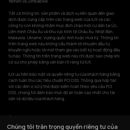
Yemen và Zimbabwe.
Tất cả thông tin, sản phẩm và dịch vụ liên quan đến giao 
dịch được cung cấp trên các trang web của IUX và các 
công ty con không nhằm mục đích chào mời cư dân tại Úc, 
Liên minh Châu Âu và Khu vực Kinh tế Châu Âu, Nhật Bản, 
Malaysia, Ukraine, Vương quốc Anh hoặc Hoa Kỳ. Thông tin 
trên trang web này không cấu thành lời khuyên đầu tư, 
khuyến nghị hoặc lời mời tham gia vào bất kỳ hoạt động đầu 
tư nào. Thông tin trên trang web này chỉ được sao chép khi 
có sự cho phép bằng văn bản rõ ràng từ IUX.
IUX ưu tiên bảo mật và quyền riêng tư của khách hàng bằng 
cách tuân thủ các tiêu chuẩn PCI DSS. Thông qua hợp tác 
với các đơn vị xử lý thẻ được kiểm toán theo yêu cầu PCI 
DSS, chúng tôi đảm bảo mức độ an toàn cao nhất cho tài 
sản và dữ liệu của khách hàng.
© 2026 IUX Markets Limited.
Chúng tôi trân trọng quyền riêng tư của