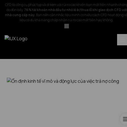
CFD là công cụ phức tạp và đi kèm với rủi ro cao khiến bạn mất tiền nhanh chón
do đòn bẩy.
76% tài khoản nhà đầu tư nhỏ lẻ bị thua lỗ khi giao dịch CFD với
nhà cung cấp này.
Bạn nên cân nhắc liệu mình có hiểu cách CFD hoạt động v
liệu có đủ khả năng chấp nhận rủi ro cao mất tiền hay không.