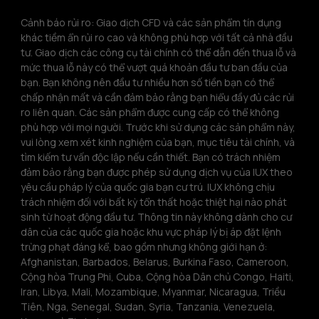
Cảnh báo rủi ro: Giao dịch CFD và các sản phẩm tín dụng 
khác tiềm ẩn rủi ro cao và không phù hợp với tất cả nhà đầu 
tư. Giao dịch các công cụ tài chính có thể dẫn đến thua lỗ và 
mức thua lỗ này có thể vượt quá khoản đầu tư ban đầu của 
bạn. Bạn không nên đầu tư nhiều hơn số tiền bạn có thể 
chấp nhận mất và cần đảm bảo rằng bạn hiểu đầy đủ các rủi 
ro liên quan. Các sản phẩm được cung cấp có thể không 
phù hợp với mọi người. Trước khi sử dụng các sản phẩm này, 
vui lòng xem xét kinh nghiệm của bạn, mục tiêu tài chính, và 
tìm kiếm tư vấn độc lập nếu cần thiết. Bạn có trách nhiệm 
đảm bảo rằng bạn được phép sử dụng dịch vụ của IUX theo 
yêu cầu pháp lý của quốc gia bạn cư trú. IUX không chịu 
trách nhiệm đối với bất kỳ tổn thất hoặc thiệt hại nào phát 
sinh từ hoạt động đầu tư. Thông tin này không dành cho cư 
dân của các quốc gia hoặc khu vực pháp lý bị áp đặt lệnh 
trừng phạt đáng kể, bao gồm nhưng không giới hạn ở: 
Afghanistan, Barbados, Belarus, Burkina Faso, Cameroon, 
Cộng hòa Trung Phi, Cuba, Cộng hòa Dân chủ Congo, Haiti, 
Iran, Libya, Mali, Mozambique, Myanmar, Nicaragua, Triều 
Tiên, Nga, Senegal, Sudan, Syria, Tanzania, Venezuela, 