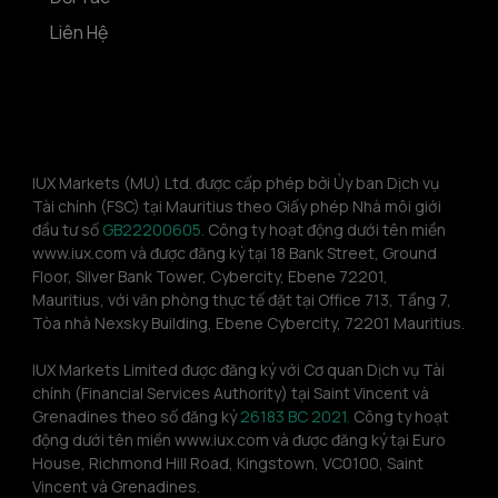
Liên Hệ
IUX Markets (MU) Ltd. được cấp phép bởi Ủy ban Dịch vụ 
Tài chính (FSC) tại Mauritius theo Giấy phép Nhà môi giới 
đầu tư số 
GB22200605.
 Công ty hoạt động dưới tên miền 
www.iux.com và được đăng ký tại 18 Bank Street, Ground 
Floor, Silver Bank Tower, Cybercity, Ebene 72201, 
Mauritius, với văn phòng thực tế đặt tại Office 713, Tầng 7, 
Tòa nhà Nexsky Building, Ebene Cybercity, 72201 Mauritius.
IUX Markets Limited được đăng ký với Cơ quan Dịch vụ Tài 
chính (Financial Services Authority) tại Saint Vincent và 
Grenadines theo số đăng ký 
26183 BC 2021.
 Công ty hoạt 
động dưới tên miền www.iux.com và được đăng ký tại Euro 
House, Richmond Hill Road, Kingstown, VC0100, Saint 
Vincent và Grenadines.