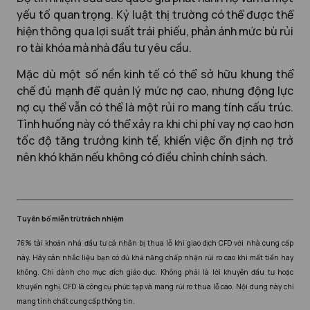
yếu tố quan trọng. Kỷ luật thị trường có thể được thể
hiện thông qua lợi suất trái phiếu, phản ánh mức bù rủi
ro tài khóa mà nhà đầu tư yêu cầu.
Mặc dù một số nền kinh tế có thể sở hữu khung thể
chế đủ mạnh để quản lý mức nợ cao, nhưng động lực
nợ cụ thể vẫn có thể là một rủi ro mang tính cấu trúc.
Tình huống này có thể xảy ra khi chi phí vay nợ cao hơn
tốc độ tăng trưởng kinh tế, khiến việc ổn định nợ trở
nên khó khăn nếu không có điều chỉnh chính sách.
Tuyên bố miễn trừ trách nhiệm
76% tài khoản nhà đầu tư cá nhân bị thua lỗ khi giao dịch CFD với nhà cung cấp
này. Hãy cân nhắc liệu bạn có đủ khả năng chấp nhận rủi ro cao khi mất tiền hay
không. Chỉ dành cho mục đích giáo dục. Không phải là lời khuyên đầu tư hoặc
khuyến nghị. CFD là công cụ phức tạp và mang rủi ro thua lỗ cao. Nội dung này chỉ
mang tính chất cung cấp thông tin.