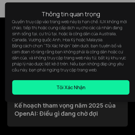
Thông tin quan trọng
Quyền truy cập vào trang web này bị hạn chế. IUX không mời
chào, tiếp thị hoặc cung cấp dịch vụ cho các cá nhân đang
Bài viết Được Đề Xuất
sinh sống tại, cư trú tại, hoặc là công dân của Australia,
Canada, Vương quốc Anh, Hoa Kỳ hoặc Malaysia.
Bằng cách chọn “Tôi Xác Nhận” bên dưới, bạn tuyên bố và
cam đoan rõ ràng rằng bạn không phải là công dân hoặc cư
dân của, và không truy cập trang web này từ, bất kỳ khu vực
pháp lý nào được liệt kê ở trên. Nếu bạn không đáp ứng yêu
cầu này, bạn phải ngừng truy cập trang web.
Tôi Xác Nhận
Kế hoạch tham vọng năm 2025 của
OpenAI: Điều gì đang chờ đợi