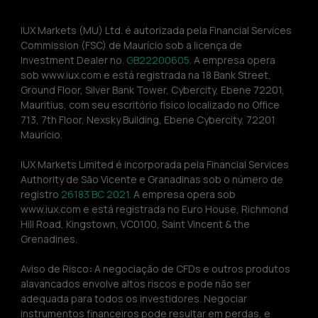
IUX Markets (MU) Ltd. é autorizada pela Financial Services 
Commission (FSC) de Maurício sob a licença de 
Investment Dealer no. 
GB22200605.
 A empresa opera 
sob www.iux.com e está registrada na 18 Bank Street, 
Ground Floor, Silver Bank Tower, Cybercity, Ebene 72201, 
Mauritius, com seu escritório físico localizado no Office 
713, 7th Floor, Nexsky Building, Ebene Cybercity, 72201 
Maurício.
IUX Markets Limited é incorporada pela Financial Services 
Authority de São Vicente e Granadinas sob o número de 
registro 
26183 BC 2021. 
A empresa opera sob 
www.iux.com e está registrada no Euro House, Richmond 
Hill Road, Kingstown, VC0100, Saint Vincent & the 
Grenadines.
Aviso de Risco
:
 A negociação de CFDs e outros produtos 
alavancados envolve altos riscos e pode não ser 
adequada para todos os investidores. Negociar 
instrumentos financeiros pode resultar em perdas, e 