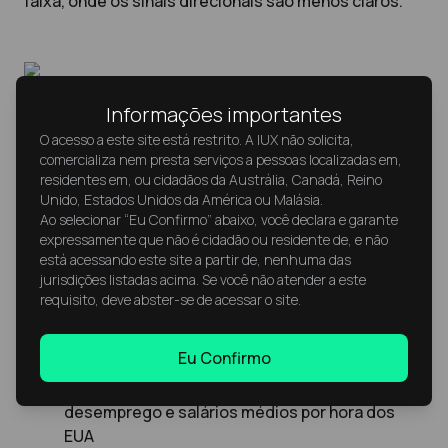
faixa, onde os sinais direcionais são menos claros.
Informações importantes
O acesso a este site está restrito. A IUX não solicita,
comercializa nem presta serviços a pessoas localizadas em,
residentes em, ou cidadãos da Austrália, Canadá, Reino
Eventos-chave para observar
Unido, Estados Unidos da América ou Malásia.
Ao selecionar “Eu Confirmo” abaixo, você declara e garante
esta semana (UTC+0)
expressamente que não é cidadão ou residente de, e não
está acessando este site a partir de, nenhuma das
jurisdições listadas acima. Se você não atender a este
Terça-feira: ISM Services PMI dos EUA
requisito, deve abster-se de acessar o site.
Quarta-feira: Estoques de petróleo bruto,
destilados e gasolina dos EUA
Eu Confirmo
Sexta-feira: Non-Farm Payrolls (NFP), taxa de
desemprego e salários médios por hora dos
EUA