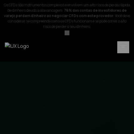
Os CFDs são instrumentos complexos e envolvem um alto risco de perda rápida
de dinheiro devido à alavancagem.
76% das contas de investidores de
varejo perdem dinheiro ao negociar CFDs com este provedor.
Você deve
considerar se compreende como os CFDs funcionam e se pode correr o alto
risco de perder o seu dinheiro.