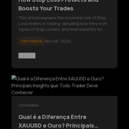
Boosts Your Trades
This article explains the essential role of Stop
Loss orders in trading, detailing how they work,
types of Stop Losses, and their benefits for
managing risk and reducing emotional
decisions. Perfect for beginners and
Nov 06, 2024
Intermediário
intermediate traders, it provides practical tips
for setting effective Stop Loss levels to protect
Ler Mais
investments and enhance trading strategies.
Commodities
Qual é a Diferença Entre
XAUUSD e Ouro? Principais