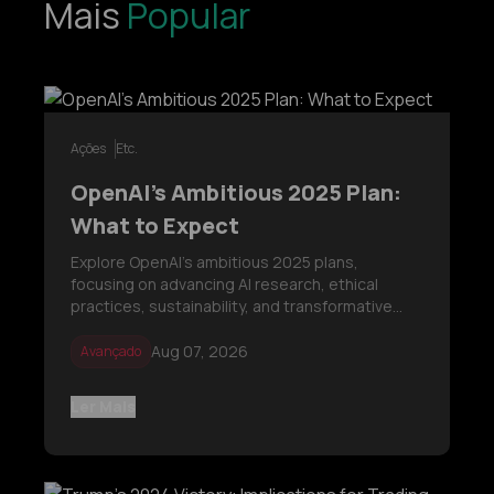
Mais
Popular
Ações
Etc.
OpenAI’s Ambitious 2025 Plan:
What to Expect
Explore OpenAI’s ambitious 2025 plans,
focusing on advancing AI research, ethical
practices, sustainability, and transformative
applications across industries like healthcare,
education, and finance.
Aug 07, 2026
Avançado
Ler Mais