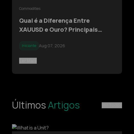
Commodities
Qual é a Diferença Entre
XAUUSD e Ouro? Principais
Insights que Todo Trader Deve
Aug 07, 2026
Iniciante
Conhecer
Ler Mais
Últimos
Artigos
Ver Todos