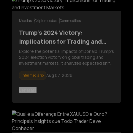
Moedas
Criptomoedas
Commodities
Trump’s 2024 Victory:
Implications for Trading and
Investment Markets
Explore the potential impacts of Donald Trump’s
2024 election victory on global trading and
investment markets. It analyzes expected shifts
across commodities, forex, stocks, and
cryptocurrencies, highlighting key opportunities
Aug 07, 2026
Intermediário
and risks for investors as they navigate policy
changes and economic strategies under
Ler Mais
Trump’s administration.