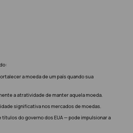
do:
fortalecer a moeda de um país quando sua
amente a atratividade de manter aquela moeda.
ilidade significativa nos mercados de moedas.
e títulos do governo dos EUA — pode impulsionar a