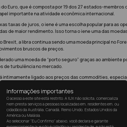
ona do Euro, que é composta por 19 dos 27 estados-membros 
el importante na atividade econômica internacional.
ixas taxas de juros, o iene é uma escolha popular para as o
das de maior rendimento. Isso torna o iene uma das moeda
o Brexit, a libra continua sendo uma moeda principal no Fore
ovimentos bruscos de preços.
iderado uma moeda de “porto seguro” graças ao ambiente po
 de turbulência no mercado.
stá intimamente ligado aos preços das commodities, especi
ações nos preços do petróleo podem ter um impacto signifi
Informações importantes
a Austrália fortemente dependente das exportações de co
O acesso a este site está restrito. A IUX não solicita, comercializa
uma moeda popular para traders que acompanham os mercado
nem presta serviços a pessoas localizadas em, residentes em, ou
cidadãos da Austrália, Canadá, Reino Unido, Estados Unidos da
AUD, o NZD é uma moeda de commodities, mas é especialmen
América ou Malásia.
e altas, atraindo investidores em busca de rendimento.
Ao selecionar “Eu Confirmo” abaixo, você declara e garante
expressamente que não é cidadão ou residente de, e não está