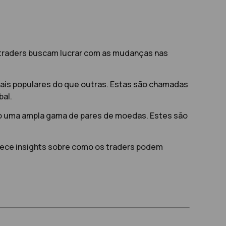
e traders buscam lucrar com as mudanças nas
is populares do que outras. Estas são chamadas
bal.
do uma ampla gama de pares de moedas. Estes são
rnece insights sobre como os traders podem