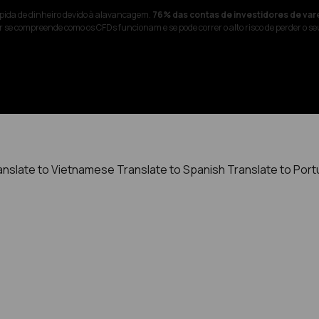
pida de dinheiro devido à alavancagem.
76% das contas de investidores de var
 se compreende como os CFDs funcionam e se pode correr o alto risco de perder o se