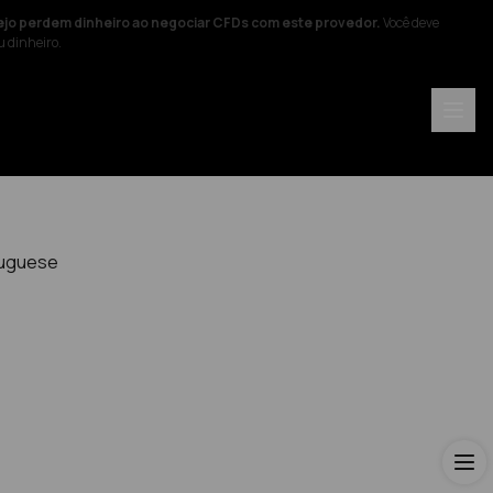
ejo perdem dinheiro ao negociar CFDs com este provedor.
Você deve
u dinheiro.