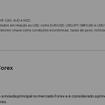
CHF, CAD, AUD e NZD.
tados em relação ao USD, como EUR/USD, USD/JPY, GBP/USD e USD/C
atores-chave como condições econômicas, taxas de juros, notícias
Forex
é a moeda principal no mercado Forex e é considerado a prin
rex.