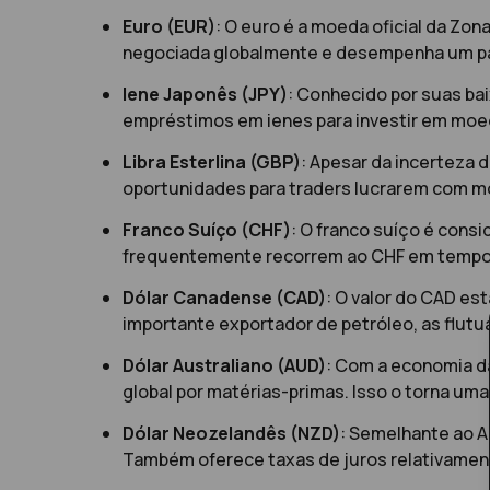
Euro (EUR)
: O euro é a moeda oficial da Z
negociada globalmente e desempenha um pap
Iene Japonês (JPY)
: Conhecido por suas ba
empréstimos em ienes para investir em moe
Libra Esterlina (GBP)
: Apesar da incerteza d
oportunidades para traders lucrarem com m
Franco Suíço (CHF)
: O franco suíço é cons
frequentemente recorrem ao CHF em tempos
Dólar Canadense (CAD)
: O valor do CAD e
importante exportador de petróleo, as flutu
Dólar Australiano (AUD)
: Com a economia d
global por matérias-primas. Isso o torna 
Dólar Neozelandês (NZD)
: Semelhante ao 
Também oferece taxas de juros relativament