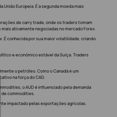
da União Europeia. É a segunda moeda mais
perações de
carry trade
, onde os traders tomam
s mais ativamente negociadas no mercado Forex.
x. É conhecida por sua maior volatilidade, criando
lítico e econômico estável da Suíça. Traders
almente o petróleo. Como o Canadá é um
cativo na força do CAD.
mmodities, o AUD é influenciado pela demanda
s de commodities.
te impactado pelas exportações agrícolas.