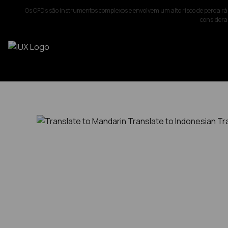
Os CFDs são instrumentos complexos e envolvem um alto risco de perda rá
considerar