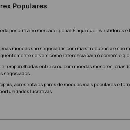
orex Populares
eda por outra no mercado global. É aqui que investidores 
umas moedas são negociadas com mais frequência e são ma
 frequentemente servem como referência para o comércio glo
m ser emparelhadas entre si ou com moedas menores, crian
is negociados.
ncipais, apresenta os pares de moedas mais populares e fo
portunidades lucrativas.