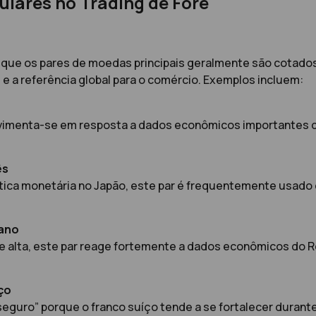
ulares no Trading de Fore
que os pares de moedas principais geralmente são cotados
 e a referência global para o comércio. Exemplos incluem:
imenta-se em resposta a dados econômicos importantes da 
ês
lítica monetária no Japão, este par é frequentemente usado
cano
e alta, este par reage fortemente a dados econômicos do Re
ço
uro” porque o franco suíço tende a se fortalecer durante 