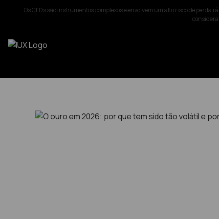
Os CFDs são instrumentos complexos e envolvem um alto risco de perda rá
considerar