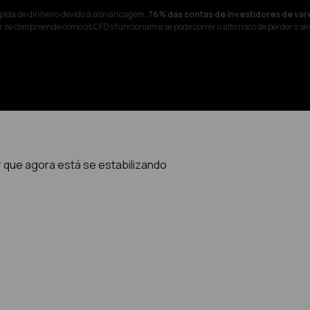
pida de dinheiro devido à alavancagem.
76% das contas de investidores de var
 se compreende como os CFDs funcionam e se pode correr o alto risco de perder o se