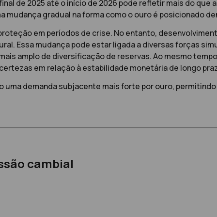
inal de 2025 até o início de 2026 pode refletir mais do qu
a mudança gradual na forma como o ouro é posicionado dent
 proteção em períodos de crise. No entanto, desenvolvime
ral. Essa mudança pode estar ligada a diversas forças sim
ais amplo de diversificação de reservas. Ao mesmo tempo, 
ncertezas em relação à estabilidade monetária de longo pra
o uma demanda subjacente mais forte por ouro, permitind
essão cambial