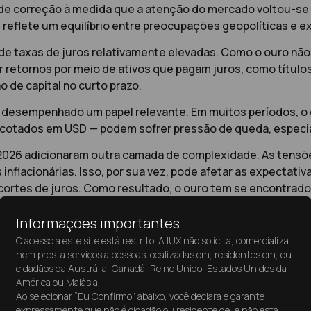
 de correção à medida que a atenção do mercado voltou-se p
reflete um equilíbrio entre preocupações geopolíticas e ex
 de taxas de juros relativamente elevadas. Como o ouro não
 retornos por meio de ativos que pagam juros, como título
 de capital no curto prazo.
desempenhado um papel relevante. Em muitos períodos, o o
— cotados em USD — podem sofrer pressão de queda, especi
026 adicionaram outra camada de complexidade. As tensões
nflacionárias. Isso, por sua vez, pode afetar as expectativ
rtes de juros. Como resultado, o ouro tem se encontrado 
o prazo.
Informações importantes
O acesso a este site está restrito. A IUX não solicita, comercializa
nem presta serviços a pessoas localizadas em, residentes em, ou
cidadãos da Austrália, Canadá, Reino Unido, Estados Unidos da
América ou Malásia.
volátil
Ao selecionar “Eu Confirmo” abaixo, você declara e garante
expressamente que não é cidadão ou residente de, e não está