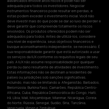
alavancados envolve altos riscos e pode não ser 
adequada para todos os investidores. Negociar 
instrumentos financeiros pode resultar em perdas, e 
estas podem exceder o investimento inicial. Você não 
deve investir mais do que pode se dar ao luxo de perder e 
deve garantir que compreende totalmente os riscos 
envolvidos. Os produtos oferecidos podem não ser 
adequados para todos. Antes de utilizá-los, considere 
seu nível de experiência, seus objetivos financeiros e 
busque aconselhamento independente, se necessário. É 
sua responsabilidade garantir que está autorizado a usar 
os serviços da IUX conforme os requisitos legais de seu 
país. A IUX não assume responsabilidade por qualquer 
perda ou dano resultante de atividades de investimento. 
Estas informações não se destinam a residentes de 
países ou jurisdições sob sanções significativas, 
incluindo, mas não se limitando a: Afeganistão, Barbados, 
Bielorrússia, Burkina Faso, Camarões, República Centro-
Africana, Cuba, República Democrática do Congo, Haiti, 
Irã, Líbia, Mali, Moçambique, Mianmar, Nicarágua, Coreia 
do Norte, Rússia, Senegal, Sudão, Síria, Tanzânia, 
Venezuela, Iêmen e Zimbábue.