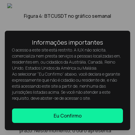
Figura 4: BTCUSDT no gráfico semanal
O que isso significa para traders e
Informações importantes
investidores?
O acesso a este site está restrito. A IUX não solicita,
Para traders
comercializa nem presta serviços a pessoas localizadas em,
residentes em, ou cidadãos da Austrália, Canadá, Reino
Se o Bitcoin continuar se comportando como um
Unido, Estados Unidos da América ou Malásia.
Ao selecionar “Eu Confirmo” abaixo, você declara e garante
ativo de liquidez de alto beta:
expressamente que não é cidadão ou residente de, e não
está acessando este site a partir de, nenhuma das
A volatilidade pode superar a do mercado em
jurisdições listadas acima. Se você não atender a este
geral. O BTC pode cair de forma acentuada
requisito, deve abster-se de acessar o site.
durante movimentos leves de aversão ao risco
(risk-off) e subir agressivamente quando o
Eu Confirmo
apetite por risco (risk-on) retorna.
Não deve ser considerado um hedge de curto
prazo. Neste momento, o ouro apresenta