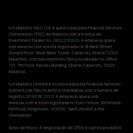
IUX Markets (MU) Ltd. é autorizada pela Financial Services 
Commission (FSC) de Maurício sob a licença de 
Investment Dealer no. 
GB22200605.
 A empresa opera 
sob www.iux.com e está registrada na 18 Bank Street, 
Ground Floor, Silver Bank Tower, Cybercity, Ebene 72201, 
Mauritius, com seu escritório físico localizado no Office 
713, 7th Floor, Nexsky Building, Ebene Cybercity, 72201 
Maurício.
IUX Markets Limited é incorporada pela Financial Services 
Authority de São Vicente e Granadinas sob o número de 
registro 
26183 BC 2021. 
A empresa opera sob 
www.iux.com e está registrada no Euro House, Richmond 
Hill Road, Kingstown, VC0100, Saint Vincent & the 
Grenadines.
Aviso de Risco
:
 A negociação de CFDs e outros produtos 