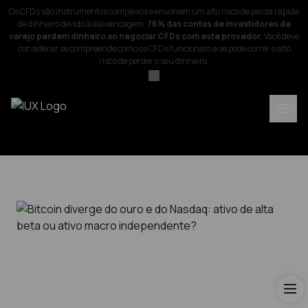
Os CFDs são instrumentos complexos e envolvem um alto risco de perda rápida
de dinheiro devido à alavancagem.
76% das contas de investidores de
varejo perdem dinheiro ao negociar CFDs com este provedor.
Você deve
considerar se compreende como os CFDs funcionam e se pode correr o alto
risco de perder o seu dinheiro.