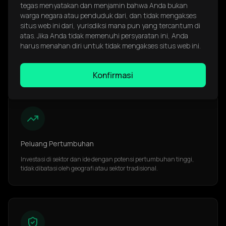
tegas menyatakan dan menjamin bahwa Anda bukan
warga negara atau penduduk dari, dan tidak mengakses
situs web ini dari, yurisdiksi mana pun yang tercantum di
atas. Jika Anda tidak memenuhi persyaratan ini, Anda
Tema Terkurasi oleh Ahli
harus menahan diri untuk tidak mengakses situs web ini.
Akses indeks yang dibangun oleh para ahli untuk menangkap tren
global yang paling relevan dan berpotensi tinggi.
Konfirmasi
Peluang Pertumbuhan
Investasi di sektor dan ide dengan potensi pertumbuhan tinggi,
tidak dibatasi oleh geografi atau sektor tradisional.