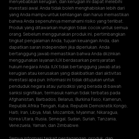
menyebabkan kerugian, dan kerugian ini dapat melebihi 
investasi awal. Anda tidak boleh menghabiskan lebih dari 
yang Anda mampu untuk kehilangan dan harus memastikan 
bahwa Anda sepenuhnya memahami risiko yang terlibat. 
Produk yang ditawarkan mungkin tidak cocok untuk semua 
orang. Sebelum menggunakan produk ini, pertimbangkan 
tingkat pengalaman Anda, tujuan keuangan Anda, dan 
dapatkan saran independen jika diperlukan. Anda 
bertanggung jawab memastikan bahwa Anda diizinkan 
menggunakan layanan IUX berdasarkan persyaratan 
hukum negara Anda. IUX tidak bertanggung jawab atas 
kerugian atau kerusakan yang diakibatkan dari aktivitas 
investasi apa pun. Informasi ini tidak ditujukan untuk 
penduduk negara atau yurisdiksi yang berada di bawah 
sanksi signifikan, termasuk namun tidak terbatas pada 
Afghanistan, Barbados, Belarus, Burkina Faso, Kamerun, 
Republik Afrika Tengah, Kuba, Republik Demokratik Kongo, 
Haiti, Iran, Libya, Mali, Mozambik, Myanmar, Nikaragua, 
Korea Utara, Rusia, Senegal, Sudan, Suriah, Tanzania, 
Venezuela, Yaman, dan Zimbabwe.
Semua informasi terkait perdagangan, produk, dan 