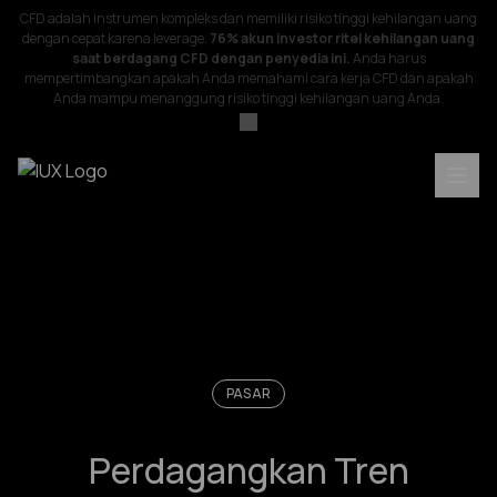
CFD adalah instrumen kompleks dan memiliki risiko tinggi kehilangan uang
dengan cepat karena leverage.
76% akun investor ritel kehilangan uang
saat berdagang CFD dengan penyedia ini.
Anda harus
mempertimbangkan apakah Anda memahami cara kerja CFD dan apakah
Anda mampu menanggung risiko tinggi kehilangan uang Anda.
PASAR
Perdagangkan Tren