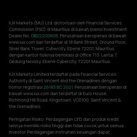
IUX Markets (MU) Ltd. diotorisasi oleh Financial Services 
Commission (FSC) di Mauritius di bawah lisensi Investment 
Dealer No. 
GB22200605.
 Perusahaan beroperasi di bawah 
www.iux.com dan terdaftar di 18 Bank Street, Ground Floor, 
Silver Bank Tower, Cybercity, Ebene 72201, Mauritius, 
dengan kantor fisiknya berlokasi di Office 713, Lantai 7, 
Gedung Nexsky, Ebene Cybercity, 72201 Mauritius.
IUX Markets Limited terdaftar pada Financial Services 
Authority di Saint Vincent and the Grenadines dengan 
nomor registrasi 
26183 BC 2021.
 Perusahaan beroperasi di 
bawah www.iux.com dan terdaftar di Euro House, 
Richmond Hill Road, Kingstown, VC0100, Saint Vincent & 
the Grenadines.
Peringatan Risiko: Perdagangan CFD dan produk kredit 
lainnya memiliki risiko tinggi dan tidak cocok untuk semua 
investor. Perdagangan instrumen keuangan dapat 