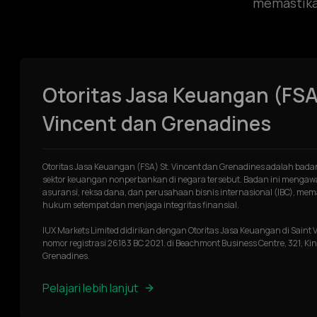
memastikan
Otoritas Jasa Keuangan (FSA
Vincent dan Grenadines
Otoritas Jasa Keuangan (FSA) St. Vincent dan Grenadines adalah bad
sektor keuangan nonperbankan di negara tersebut. Badan ini mengawa
asuransi, reksa dana, dan perusahaan bisnis internasional (IBC), m
hukum setempat dan menjaga integritas finansial.
IUX Markets Limited didirikan dengan Otoritas Jasa Keuangan di Saint
nomor registrasi 26183 BC 2021. di Beachmont Business Centre, 321, Kin
Grenadines.
Pelajari lebih lanjut