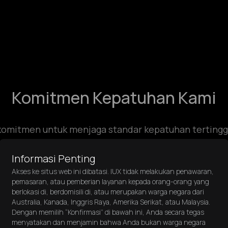
Komitmen Kepatuhan Kami
rkomitmen untuk menjaga standar kepatuhan tertingg
operasi kami.
Informasi Penting
Akses ke situs web ini dibatasi. IUX tidak melakukan penawaran,
pemasaran, atau pemberian layanan kepada orang-orang yang
Kenali Nasa
berlokasi di, berdomisili di, atau merupakan warga negara dari
Australia, Kanada, Inggris Raya, Amerika Serikat, atau Malaysia.
Dengan memilih “Konfirmasi” di bawah ini, Anda secara tegas
an uang dan pendanaan terorisme.
Prosedur KYC komprehensif kam
menyatakan dan menjamin bahwa Anda bukan warga negara
mastikan kepatuhan terhadap standar
mereka, dan memantau aktivi