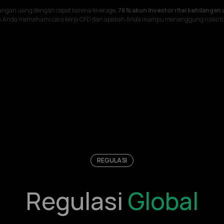
langan uang dengan cepat karena leverage.
76% akun investor ritel kehilangan
Anda memahami cara kerja CFD dan apakah Anda mampu menanggung risiko tin
REGULASI
Regulasi
Global