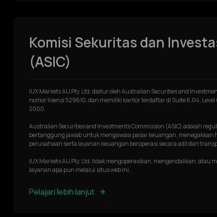
Komisi Sekuritas dan Investas
(ASIC)
IUX Markets AU Pty. Ltd. diatur oleh Australian Securities and Invest
nomor lisensi 529610, dan memiliki kantor terdaftar di Suite 6.04, Level
2000.
Australian Securities and Investments Commission (ASIC) adalah regu
bertanggung jawab untuk mengawasi pasar keuangan, menegakkan
perusahaan serta layanan keuangan beroperasi secara adil dan trans
IUX Markets AU Pty. Ltd. tidak mengoperasikan, mengendalikan, ata
layanan apa pun melalui situs web ini.
Pelajari lebih lanjut