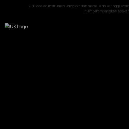
CFD adalah instrumen kompleks dan memiliki risiko tinggi kehi
mempertimbangkan apakah 