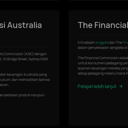
i Australia
The Financia
IUX adalah
anggota
dari The
Fin
dalam penyelesaian sengketa di 
ments Commission (ASIC) dengan
The Financial Commission adala
 6, 10 Bridge Street, Sydney NSW
untuk konsumen/pedagang yang
layanan keuangan mereka yang
setiap pedagang melalui Dana 
lator keuangan Australia yang
 hukum, dan memastikan bahwa
paran.
Pelajari lebih lanjut
u menyediakan produk maupun