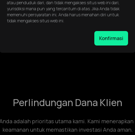
atau penduduk dari, dan tidak mengakses situs web ini dari,
regulasi.
yurisdiksi mana pun yang tercantum di atas. Jika Anda tidak
memenuhi persyaratan ini, Anda harus menahan diri untuk
Praktik Trad
tidak mengakses situs web ini.
ungi informasi klien. Sistem kami
Kami berkomitmen pada prakti
Konfirmasi
 melindungi data sensitif dari
eksekusi kami memastikan bahw
dengan persyaratan regulasi.
Perlindungan Dana Klien
Anda adalah prioritas utama kami. Kami menerapkan
keamanan untuk memastikan investasi Anda aman.