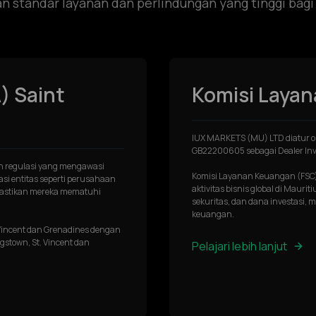
 standar layanan dan perlindungan yang tinggi bagi 
) Saint
Komisi Laya
IUX MARKETS (MU) LTD diatur ol
GB22200605 sebagai Dealer Inv
an regulasi yang mengawasi
Komisi Layanan Keuangan (FSC)
si entitas seperti perusahaan
aktivitas bisnis global di Mauri
emastikan mereka mematuhi
sekuritas, dan dana investasi,
keuangan.
 Vincent dan Grenadines dengan
gstown, St. Vincent dan
Pelajari lebih lanjut