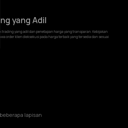
ing yang Adil
k trading yang adil dan penetapan harga yang transparan. Kebijakan
a order klien dieksekusi pada harga terbaik yang tersedia dan sesuai
 beberapa lapisan