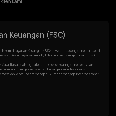
klien kami.
nan Keuangan (FSC)
eh Komisi Layanan Keuangan (FSC) di Mauritius dengan nomor lisensi
estasi (Dealer Layanan Penuh, Tidak Termasuk Penjaminan Emisi).
 Mauritius adalah regulator untuk sektor keuangan nonbank dan
tius. Komisi ini mengawasi layanan keuangan seperti asuransi,
 memastikan kepatuhan terhadap hukum dan menjaga integritas pasar