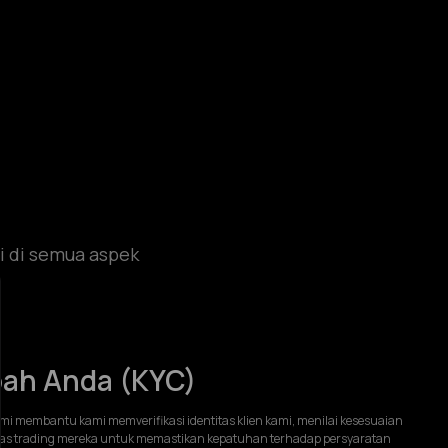
i di semua aspek
bah Anda (KYC)
i membantu kami memverifikasi identitas klien kami, menilai kesesuaian
tas trading mereka untuk memastikan kepatuhan terhadap persyaratan