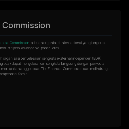
l Commission
ancial Commission
, sebuah organisasi internasional yang bergerak
industri jasa keuangan di pasar Forex.
h organisasi penyelesaian sengketa eksternal independen (EDR)
 tidak dapat menyelesaikan sengketa langsung dengan penyedia
 merupakan anggota dari The Financial Commission dan melindungi
Kompensasi Komisi.