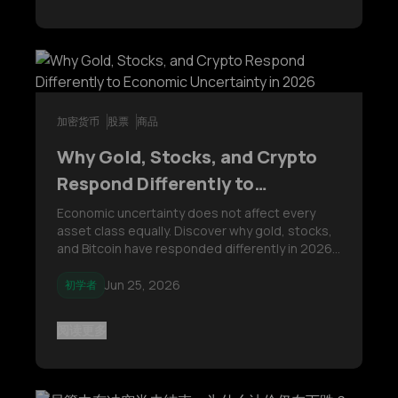
加密货币
股票
商品
Why Gold, Stocks, and Crypto
Respond Differently to
Economic Uncertainty in 2026
Economic uncertainty does not affect every
asset class equally. Discover why gold, stocks,
and Bitcoin have responded differently in 2026,
and learn the macroeconomic drivers behind
each market—from interest rates and earnings
Jun 25, 2026
初学者
expectations to liquidity and investor
sentiment.
阅读更多