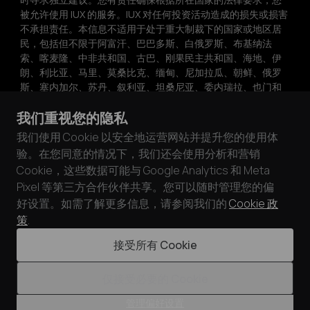
被允许使用 IUX 的服务。IUX 对任何投资活动造成的损失或损害
不承担责任。本信息不适用于处于重大制裁下的国家或地区居
民，包括但不限于阿富汗、巴巴多斯、白俄罗斯、布基纳法
索、喀麦隆、中非共和国、古巴、刚果民主共和国、海地、伊
朗、利比亚、马里、莫桑比克、缅甸、尼加拉瓜、朝鲜、俄罗
斯、塞内加尔、苏丹、叙利亚、坦桑尼亚、委内瑞拉、也门和
津巴布韦。
我们重视您的隐私
IUX 及其子公司网站上提供的所有交易相关信息、产品和服务，
我们使用 Cookie 以安全地运营网站并提升您的使用体
均不旨在招揽澳大利亚、欧盟和欧洲经济区、日本、马来西
验。在您同意的情况下，我们还会使用分析和营销
亚、乌克兰、英国或美国的居民。本网站上的信息不构成投资
Cookie，这些数据可能与 Google Analytics 和 Meta
建议、推荐或参与任何投资活动的招揽。未经 IUX 明确书面许
Pixel 等第三方合作伙伴共享。您可以随时管理您的偏
可，不得复制本网站上的任何信息。
好设置。如需了解更多信息，请参阅我们的
Cookie 政
IUX 通过遵循 PCI DSS 标准确保客户的安全和隐私。通过与符
策
.
合 PCI DSS 审核要求的卡处理机构合作，我们优先保障客户资
接受所有 Cookie
金和数据安全。
仅接受必要的 Cookie
© 2026 IUX Markets Limited.
管理偏好设置