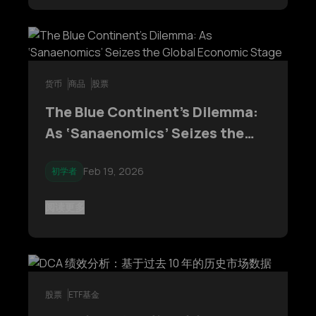
货币
商品
股票
The Blue Continent’s Dilemma:
As ‘Sanaenomics’ Seizes the
Global Economic Stage
Feb 19, 2026
初学者
阅读更多
股票
ETF基金