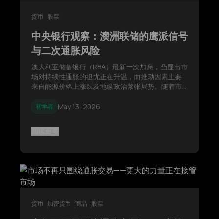
货币
股票
中央银行观察：澳洲联储的鹰派信号
与二次通胀风险
澳大利亚储备银行（RBA）最新一次加息，凸显出市
场对持续性通胀的担忧正在升温，而推动因素主要
来自能源价格上涨以及地缘政治紧张局势。随着市
场重新评估全球货币政策前景，投资者也开始关
注，美联储是否可能在2026年维持“更高利率、更
May 13, 2026
初学者
长时间（Higher for Longer）”的政策立场。
阅读更多
货币
加密货币
商品
股票