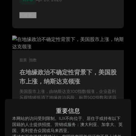
阅读更多
股票
指数
在地缘政治不确定性背景下，美国股
市上涨，纳斯达克领涨
美国股市上涨，由纳斯达克100指数领涨，企业盈利
乐观情绪抵消了地缘政治风险。标普500指数和道琼
斯工业平均指数的上涨反映出市场情绪改善，但市
场仍对中东局势紧张和美联储政策预期保持敏感。
重要信息
Apr 22, 2026
中级
本网站的访问受到限制。IUX不向位于、居住于或持有以下
国籍的人士提供招揽、营销或服务：澳大利亚、加拿大、英
国、美利坚合众国或马来西亚。
阅读更多