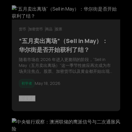
货币
加密货币
商品
股票
“五月卖出离场”（Sell in May）：
华尔街是否开始获利了结？
随着市场在 2026 年进入更脆弱的阶段，“Sell in
May（五月卖出离场）”这一季节性效应再次成为市
场关注焦点。股票、加密货币以及黄金都开始出现
动能减弱的迹象，而交易者也正面临波动性上升、
市场流动性变薄，以及主要资产类别中日益增加的
May 18, 2026
初学者
获利了结压力。
阅读更多