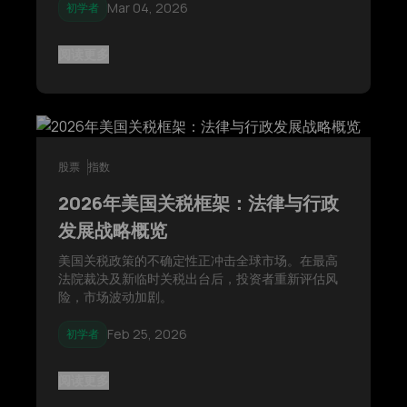
点的关键支撑位。与此同时，避险资金流动持续增
Mar 04, 2026
初学者
强，在关键CPI数据公布前，市场对地缘政治消息和
宏观经济信号都保持高度敏感。
阅读更多
股票
指数
2026年美国关税框架：法律与行政
发展战略概览
美国关税政策的不确定性正冲击全球市场。在最高
法院裁决及新临时关税出台后，投资者重新评估风
险，市场波动加剧。
Feb 25, 2026
初学者
阅读更多