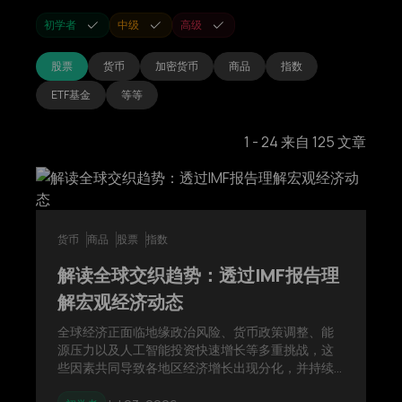
初学者
中级
高级
股票
货币
加密货币
商品
指数
ETF基金
等等
1
-
24
来自
125
文章
货币
商品
股票
指数
解读全球交织趋势：透过IMF报告理
解宏观经济动态
全球经济正面临地缘政治风险、货币政策调整、能
源压力以及人工智能投资快速增长等多重挑战，这
些因素共同导致各地区经济增长出现分化，并持续
影响全球金融市场的发展。