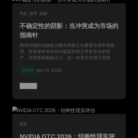
商品
股票
指数
不确定性的阴影：当冲突成为市场的
指南针
围绕伊朗的地缘政治紧张局势正在重塑全球市场格
局。投资者将资金转向能源和美元等更安全的资
产，而股票则面临压力。这一转变并非源于恐慌，
而是在不确定性上升和通胀风险回归背景下的战略
性重新配置。
Apr 01, 2026
初学者
阅读更多
股票
NVIDIA GTC 2026：结构性现实评