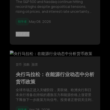
Time Highs
The S&P 500 and Nasdaq continue hitting
record highs despite geopolitical tensions,
rising oil prices, and interest rate uncertainty.
Key drivers supporting U.S. stocks include AI-led
growth, resilient corporate earnings, and
May 08, 2026
初学者
expectations surrounding future Federal
Reserve policy.
阅读更多
货币
指数
股票
央行马拉松：在能源行业动态中分析
货币政策
全球市场正进入关键阶段，美联储、欧洲央行和日
本央行准备在持续的通胀压力和能源价格上涨背景
下释放下一步政策方向信号。投资者正密切关注利
率指引及其对美元、欧元、日元以及风险资产的潜
在影响。
Apr 28, 2026
初学者