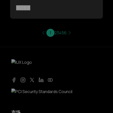
阅读更多
1
2
3
4
5
6
Facebook
Instagram
Twitter
LinkedIn
YouTube
市场