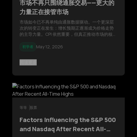
市场不再只围绕通胀交易——更大的
力量正在接管市场
市场如今已不再单纯由通胀数据驱动。一个更深层
次的转变正在发生：增长预期正逐渐成为价格走势
的主导力量。CPI 依然重要，但真正推动市场的核心
因素，是经济在高利率与增长放缓压力下的动能变
化。
May 12, 2026
初学者
阅读更多
等等
股票
Factors Influencing the S&P 500
and Nasdaq After Recent All-