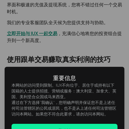
界面和极速的充值及提现系统，您将不错过任何一个交易
时机。
我们的专业客服团队全天候为您提供支持与协助。
立即开始与 IUX 一起交易
，充满信心地将您的投资组合提
升到一个新高度。
使用跟单交易赚取真实利润的技巧
选择表现稳定的交易者
重要信息
本网站的访问受到限制。IUX不向位于、居住于或持有以下
并非高收益就代表最佳选择——长期来看，稳定性
国籍的人士提供招揽、营销或服务：澳大利亚、加拿大、英
和良好的风险管理更为重要。
国、美利坚合众国或马来西亚。
通过在下方选择“我确认”，您明确声明并保证您不是上述任
明智设定复制参数
何司法管辖区的公民或居民，也不是从上述任何司法管辖区
访问本网站。如果您不符合此要求，请勿访问本网站。
设定您的投资金额，并设置清晰的止损限额以保护
资金。