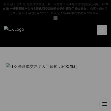
差价合约（CFD）是复杂的金融工具，因杠杆作用具有快速亏损的高风险。
76%
的散户投资者账户在与本提供商交易差价合约时蒙受了资金损失。
您应考虑自己
是否了解差价合约的运作方式，以及是否能够承担亏损资金的高风险。