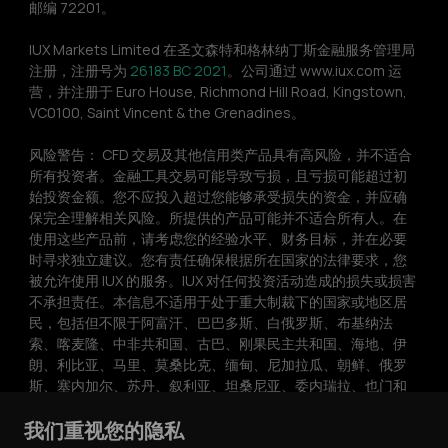
邮编 72201。
IUX Markets Limited 在圣文森特和格林纳丁斯金融服务管理局
注册，注册号为 
26183 BC 2021
。公司通过 www.iux.com 运
营，并注册于 Euro House, Richmond Hill Road, Kingstown, 
VC0100, Saint Vincent & the Grenadines。
风险警告： CFD 交易及其他信用类产品具有高风险，并不适合
所有投资者。金融工具交易可能导致亏损，且亏损可能超过初
始投资金额。您不应投入超过您能够承受损失的资金，并应确
保完全理解相关风险。所提供的产品可能并不适合所有人。在
使用这些产品前，请考虑您的经验水平、财务目标，并在必要
时寻求独立建议。您有责任确保根据所在国家的法律要求，您
被允许使用 IUX 的服务。IUX 对任何投资活动造成的损失或损害
不承担责任。本信息不适用于处于重大制裁下的国家或地区居
民，包括但不限于阿富汗、巴巴多斯、白俄罗斯、布基纳法
索、喀麦隆、中非共和国、古巴、刚果民主共和国、海地、伊
朗、利比亚、马里、莫桑比克、缅甸、尼加拉瓜、朝鲜、俄罗
斯、塞内加尔、苏丹、叙利亚、坦桑尼亚、委内瑞拉、也门和
津巴布韦。
我们重视您的隐私