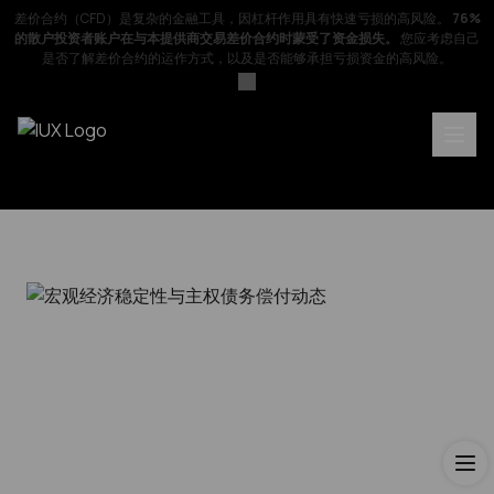
差价合约（CFD）是复杂的金融工具，因杠杆作用具有快速亏损的高风险。
76%
的散户投资者账户在与本提供商交易差价合约时蒙受了资金损失。
您应考虑自己
是否了解差价合约的运作方式，以及是否能够承担亏损资金的高风险。