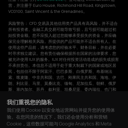
营，并注册于 Euro House, Richmond Hill Road, Kingstown, 
VC0100, Saint Vincent & the Grenadines。
风险警告： CFD 交易及其他信用类产品具有高风险，并不适合
所有投资者。金融工具交易可能导致亏损，且亏损可能超过初
始投资金额。您不应投入超过您能够承受损失的资金，并应确
保完全理解相关风险。所提供的产品可能并不适合所有人。在
使用这些产品前，请考虑您的经验水平、财务目标，并在必要
时寻求独立建议。您有责任确保根据所在国家的法律要求，您
被允许使用 IUX 的服务。IUX 对任何投资活动造成的损失或损害
不承担责任。本信息不适用于处于重大制裁下的国家或地区居
民，包括但不限于阿富汗、巴巴多斯、白俄罗斯、布基纳法
索、喀麦隆、中非共和国、古巴、刚果民主共和国、海地、伊
朗、利比亚、马里、莫桑比克、缅甸、尼加拉瓜、朝鲜、俄罗
斯、塞内加尔、苏丹、叙利亚、坦桑尼亚、委内瑞拉、也门和
津巴布韦。
我们重视您的隐私
IUX 及其子公司网站上提供的所有交易相关信息、产品和服务，
我们使用 Cookie 以安全地运营网站并提升您的使用体
均不旨在招揽澳大利亚、欧盟和欧洲经济区、日本、马来西
验。在您同意的情况下，我们还会使用分析和营销
亚、乌克兰、英国或美国的居民。本网站上的信息不构成投资
Cookie，这些数据可能与 Google Analytics 和 Meta
建议、推荐或参与任何投资活动的招揽。未经 IUX 明确书面许