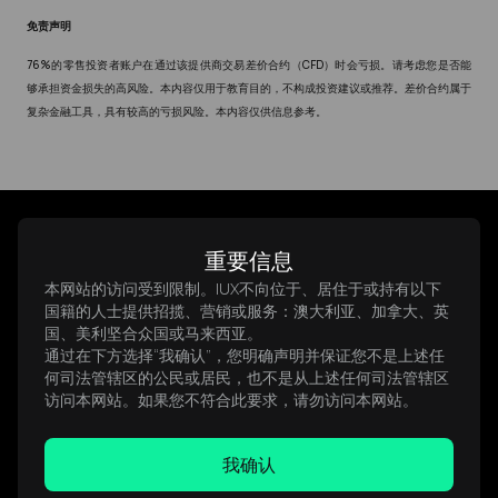
免责声明
76%的零售投资者账户在通过该提供商交易差价合约（CFD）时会亏损。请考虑您是否能
够承担资金损失的高风险。本内容仅用于教育目的，不构成投资建议或推荐。差价合约属于
复杂金融工具，具有较高的亏损风险。本内容仅供信息参考。
推荐文章
重要信息
本网站的访问受到限制。IUX不向位于、居住于或持有以下
国籍的人士提供招揽、营销或服务：澳大利亚、加拿大、英
国、美利坚合众国或马来西亚。
通过在下方选择“我确认”，您明确声明并保证您不是上述任
何司法管辖区的公民或居民，也不是从上述任何司法管辖区
访问本网站。如果您不符合此要求，请勿访问本网站。
我确认