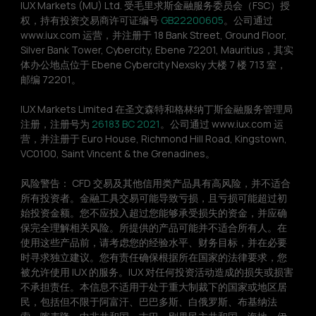
IUX Markets (MU) Ltd. 受毛里求斯金融服务委员会（FSC）授
权，持有投资交易商许可证编号 
GB22200605
。公司通过 
www.iux.com 运营，并注册于 18 Bank Street, Ground Floor, 
Silver Bank Tower, Cybercity, Ebene 72201, Mauritius，其实
体办公地点位于 Ebene Cybercity Nexsky 大楼 7 楼 713 室，
邮编 72201。
IUX Markets Limited 在圣文森特和格林纳丁斯金融服务管理局
注册，注册号为 
26183 BC 2021
。公司通过 www.iux.com 运
营，并注册于 Euro House, Richmond Hill Road, Kingstown, 
VC0100, Saint Vincent & the Grenadines。
风险警告： CFD 交易及其他信用类产品具有高风险，并不适合
所有投资者。金融工具交易可能导致亏损，且亏损可能超过初
始投资金额。您不应投入超过您能够承受损失的资金，并应确
保完全理解相关风险。所提供的产品可能并不适合所有人。在
使用这些产品前，请考虑您的经验水平、财务目标，并在必要
时寻求独立建议。您有责任确保根据所在国家的法律要求，您
被允许使用 IUX 的服务。IUX 对任何投资活动造成的损失或损害
不承担责任。本信息不适用于处于重大制裁下的国家或地区居
民，包括但不限于阿富汗、巴巴多斯、白俄罗斯、布基纳法