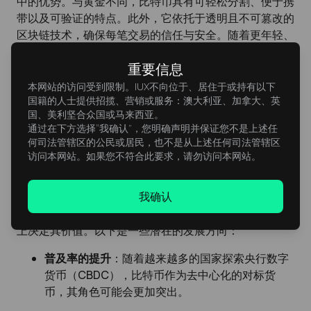
中的优势。与黄金不同，比特币具有可轻松分割、便于携
带以及可验证的特点。此外，它依托于透明且不可篡改的
区块链技术，确保每笔交易的信任与安全。随着更年轻、
更精通技术的一代逐渐将加密货币视为黄金的现代替代
重要信息
品，其作为长期投资的吸引力也在不断增加。
本网站的访问受到限制。IUX不向位于、居住于或持有以下
国籍的人士提供招揽、营销或服务：澳大利亚、加拿大、英
国、美利坚合众国或马来西亚。
通过在下方选择“我确认”，您明确声明并保证您不是上述任
何司法管辖区的公民或居民，也不是从上述任何司法管辖区
访问本网站。如果您不符合此要求，请勿访问本网站。
加密货币的未来：变革性的十年
我确认
未来二十年将成为加密货币发展轨迹的关键时期。全球经
济趋势、技术创新以及投资者情绪的变化，将在很大程度
上决定其价值。以下是一些潜在的发展方向：
普及率的提升
：随着越来越多的国家探索央行数字
货币（CBDC），比特币作为去中心化的对标货
币，其角色可能会更加突出。