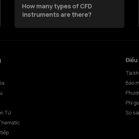
How many types of CFD
instruments are there?
g
Điều 
Tài k
óa
Bảo m
u
Phươn
Phí gi
ện Tử
So sá
Thematic
 tiếp