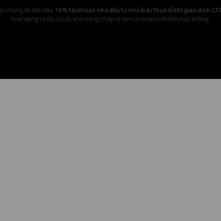
nh chóng do đòn bẩy.
76% tài khoản nhà đầu tư nhỏ lẻ bị thua lỗ khi giao dịch C
hoạt động và liệu có đủ khả năng chấp nhận rủi ro cao mất tiền hay không.