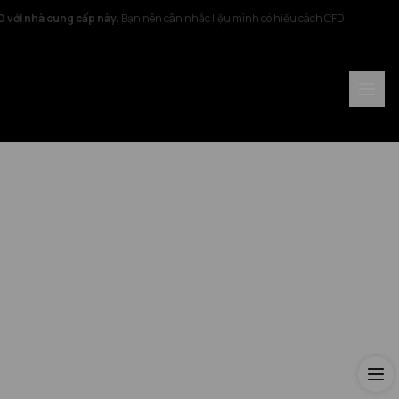
FD với nhà cung cấp này.
Bạn nên cân nhắc liệu mình có hiểu cách CFD