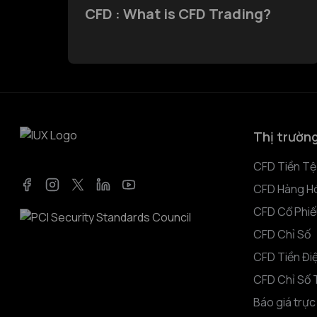
CFD : What is CFD Trading?
Thị trườn
CFD Tiền Tệ
CFD Hàng H
Facebook
Instagram
Twitter
LinkedIn
YouTube
CFD Cổ Phiế
CFD Chỉ Số
CFD Tiền Đi
CFD Chỉ Số 
Báo giá trực