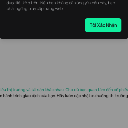
được liệt kê ở trên. Nếu bạn không đáp ứng yêu cầu này, bạn
phải ngừng truy cập trang web.
ên sự biến động giá của các loại tiền kỹ thuật số như Bitcoin, Ethere
Tôi Xác Nhận
hị trường tiền điện tử có tính biến động cao và đang phát triển nhan
ều thị trường và tài sản khác nhau. Cho dù bạn quan tâm đến cổ phiếu, 
ên hành trình giao dịch của bạn. Hãy luôn cập nhật xu hướng thị trường 