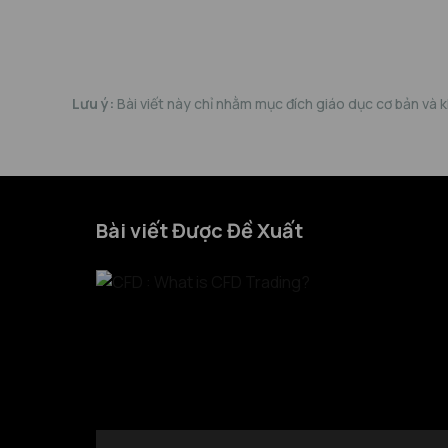
Lưu ý:
Bài viết này chỉ nhằm mục đích giáo dục cơ bản và 
Bài viết Được Đề Xuất