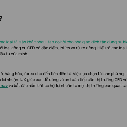
?
ác loại tài sản khác nhau, tạo cơ hội cho nhà giao dịch tận dụng sự b
ỗi loại công cụ CFD có đặc điểm, lợi ích và rủi ro riêng. Hiểu rõ các lo
đầu tư của mình.
số, hàng hóa, forex cho đến tiền điện tử. Việc lựa chọn tài sản phù hợ
có lợi nhuận. IUX giúp bạn dễ dàng và an toàn tiếp cận thị trường CFD 
 nay
và bắt đầu nắm bắt cơ hội lợi nhuận từ mọi thị trường bạn quan t