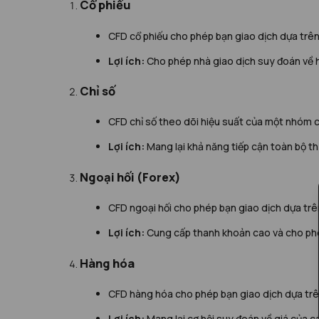
Cổ phiếu
CFD cổ phiếu cho phép bạn giao dịch dựa trên
Lợi ích:
Cho phép nhà giao dịch suy đoán về hiệ
Chỉ số
CFD chỉ số theo dõi hiệu suất của một nhóm 
Lợi ích:
Mang lại khả năng tiếp cận toàn bộ thị
Ngoại hối (Forex)
CFD ngoại hối cho phép bạn giao dịch dựa tr
Lợi ích:
Cung cấp thanh khoản cao và cho phép 
Hàng hóa
CFD hàng hóa cho phép bạn giao dịch dựa trên 
Lợi ích:
Mang lại cơ hội suy đoán về giá của c