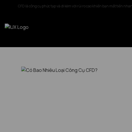
CFD là công cụ phức tạp và đi kèm với rủi ro cao khiến bạn mất tiền nha