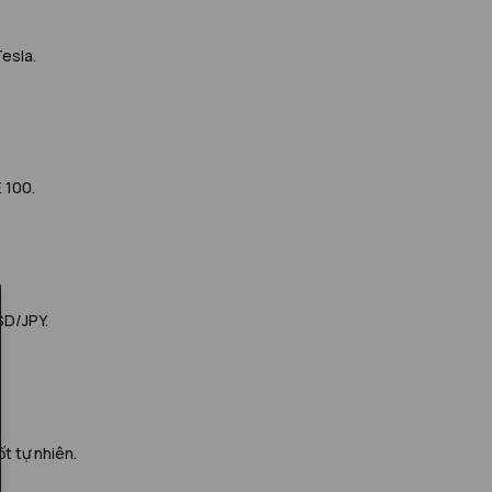
esla.
 100.
SD/JPY.
t tự nhiên.