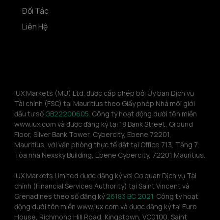
Đối Tác
Liên Hệ
IUX Markets (MU) Ltd. được cấp phép bởi Ủy ban Dịch vụ 
Tài chính (FSC) tại Mauritius theo Giấy phép Nhà môi giới 
đầu tư số 
GB22200605.
 Công ty hoạt động dưới tên miền 
www.iux.com và được đăng ký tại 18 Bank Street, Ground 
Floor, Silver Bank Tower, Cybercity, Ebene 72201, 
Mauritius, với văn phòng thực tế đặt tại Office 713, Tầng 7, 
Tòa nhà Nexsky Building, Ebene Cybercity, 72201 Mauritius.
IUX Markets Limited được đăng ký với Cơ quan Dịch vụ Tài 
chính (Financial Services Authority) tại Saint Vincent và 
Grenadines theo số đăng ký 
26183 BC 2021.
 Công ty hoạt 
động dưới tên miền www.iux.com và được đăng ký tại Euro 
House, Richmond Hill Road, Kingstown, VC0100, Saint 