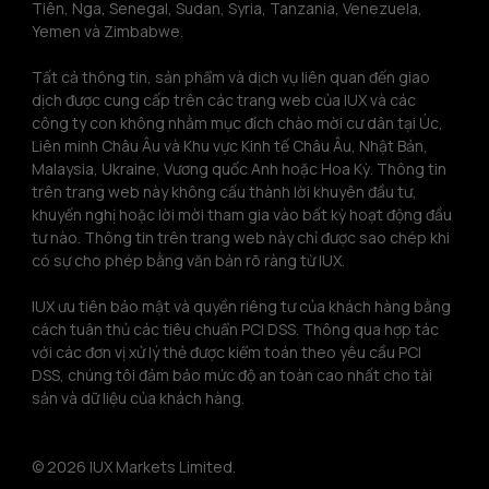
Tiên, Nga, Senegal, Sudan, Syria, Tanzania, Venezuela, 
Yemen và Zimbabwe.
Tất cả thông tin, sản phẩm và dịch vụ liên quan đến giao 
dịch được cung cấp trên các trang web của IUX và các 
công ty con không nhằm mục đích chào mời cư dân tại Úc, 
Liên minh Châu Âu và Khu vực Kinh tế Châu Âu, Nhật Bản, 
Malaysia, Ukraine, Vương quốc Anh hoặc Hoa Kỳ. Thông tin 
trên trang web này không cấu thành lời khuyên đầu tư, 
khuyến nghị hoặc lời mời tham gia vào bất kỳ hoạt động đầu 
tư nào. Thông tin trên trang web này chỉ được sao chép khi 
có sự cho phép bằng văn bản rõ ràng từ IUX.
IUX ưu tiên bảo mật và quyền riêng tư của khách hàng bằng 
cách tuân thủ các tiêu chuẩn PCI DSS. Thông qua hợp tác 
với các đơn vị xử lý thẻ được kiểm toán theo yêu cầu PCI 
DSS, chúng tôi đảm bảo mức độ an toàn cao nhất cho tài 
sản và dữ liệu của khách hàng.
© 2026 IUX Markets Limited.