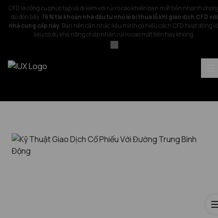
CFD là công cụ phức tạp và đi kèm với rủi ro cao khiến bạn mất tiền nhanh chón
do đòn bẩy.
76% tài khoản nhà đầu tư nhỏ lẻ bị thua lỗ khi giao dịch CFD với
nhà cung cấp này.
Bạn nên cân nhắc liệu mình có hiểu cách CFD hoạt động v
liệu có đủ khả năng chấp nhận rủi ro cao mất tiền hay không.