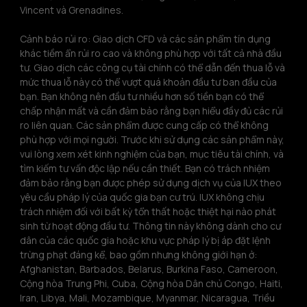
Vincent và Grenadines.
Cảnh báo rủi ro: Giao dịch CFD và các sản phẩm tín dụng 
khác tiềm ẩn rủi ro cao và không phù hợp với tất cả nhà đầu 
tư. Giao dịch các công cụ tài chính có thể dẫn đến thua lỗ và 
mức thua lỗ này có thể vượt quá khoản đầu tư ban đầu của 
bạn. Bạn không nên đầu tư nhiều hơn số tiền bạn có thể 
chấp nhận mất và cần đảm bảo rằng bạn hiểu đầy đủ các rủi 
ro liên quan. Các sản phẩm được cung cấp có thể không 
phù hợp với mọi người. Trước khi sử dụng các sản phẩm này, 
vui lòng xem xét kinh nghiệm của bạn, mục tiêu tài chính, và 
tìm kiếm tư vấn độc lập nếu cần thiết. Bạn có trách nhiệm 
đảm bảo rằng bạn được phép sử dụng dịch vụ của IUX theo 
yêu cầu pháp lý của quốc gia bạn cư trú. IUX không chịu 
trách nhiệm đối với bất kỳ tổn thất hoặc thiệt hại nào phát 
sinh từ hoạt động đầu tư. Thông tin này không dành cho cư 
dân của các quốc gia hoặc khu vực pháp lý bị áp đặt lệnh 
trừng phạt đáng kể, bao gồm nhưng không giới hạn ở: 
Afghanistan, Barbados, Belarus, Burkina Faso, Cameroon, 
Cộng hòa Trung Phi, Cuba, Cộng hòa Dân chủ Congo, Haiti, 
Iran, Libya, Mali, Mozambique, Myanmar, Nicaragua, Triều 