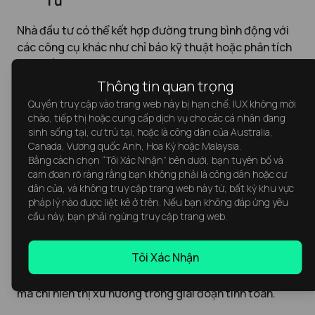
Tư
Nhà đầu tư có thể kết hợp đường trung bình động với
các công cụ khác như chỉ báo kỹ thuật hoặc phân tích
biểu đồ để tăng độ chính xác.
Thông tin quan trọng
Quyền truy cập vào trang web này bị hạn chế. IUX không mời
chào, tiếp thị hoặc cung cấp dịch vụ cho các cá nhân đang
sinh sống tại, cư trú tại, hoặc là công dân của Australia,
Canada, Vương quốc Anh, Hoa Kỳ hoặc Malaysia.
Bằng cách chọn “Tôi Xác Nhận” bên dưới, bạn tuyên bố và
Lưu Ý Khi Sử Dụng Kỹ Thuật
cam đoan rõ ràng rằng bạn không phải là công dân hoặc cư
Đường Trung Bình Động
dân của, và không truy cập trang web này từ, bất kỳ khu vực
pháp lý nào được liệt kê ở trên. Nếu bạn không đáp ứng yêu
cầu này, bạn phải ngừng truy cập trang web.
Không Dự Đoán Tương Lai
Tôi Xác Nhận
Đường trung bình động sử dụng dữ liệu giá quá khứ,
do đó không thể dự đoán chính xác xu hướng tương lai
mà chỉ hiển thị xu hướng trong giai đoạn tính toán.