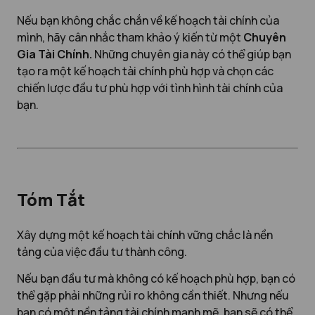
Nếu bạn không chắc chắn về kế hoạch tài chính của
mình, hãy cân nhắc tham khảo ý kiến từ một
Chuyên
Gia Tài Chính.
Những chuyên gia này có thể giúp bạn
tạo ra một kế hoạch tài chính phù hợp và chọn các
chiến lược đầu tư phù hợp với tình hình tài chính của
bạn.
Tóm Tắt
Xây dựng một kế hoạch tài chính vững chắc là nền
tảng của việc đầu tư thành công.
Nếu bạn đầu tư mà không có kế hoạch phù hợp, bạn có
thể gặp phải những rủi ro không cần thiết. Nhưng nếu
bạn có một nền tảng tài chính mạnh mẽ, bạn sẽ có thể