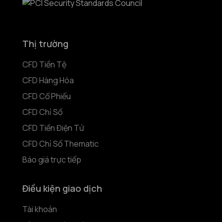
Thị trường
CFD Tiền Tệ
CFD Hàng Hóa
CFD Cổ Phiếu
CFD Chỉ Số
CFD Tiền Điện Tử
CFD Chỉ Số Thematic
Báo giá trực tiếp
Điều kiện giao dịch
Tài khoản