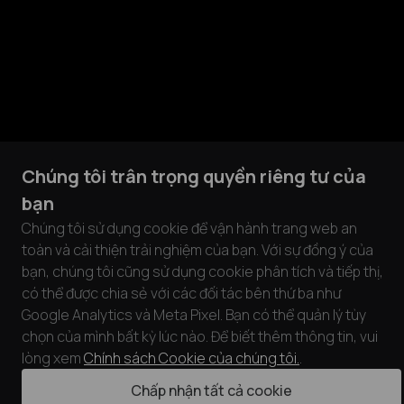
Chúng tôi trân trọng quyền riêng tư của
bạn
Chúng tôi sử dụng cookie để vận hành trang web an
toàn và cải thiện trải nghiệm của bạn. Với sự đồng ý của
bạn, chúng tôi cũng sử dụng cookie phân tích và tiếp thị,
có thể được chia sẻ với các đối tác bên thứ ba như
Google Analytics và Meta Pixel. Bạn có thể quản lý tùy
chọn của mình bất kỳ lúc nào. Để biết thêm thông tin, vui
lòng xem
Chính sách Cookie của chúng tôi.
.
Chấp nhận tất cả cookie