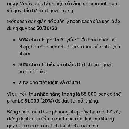
ngày
. Vì vậy, việc
tách biệt rõ ràng chi phí sinh hoạt
và quỹ đầu tư
là rất quan trọng.
Một cách đơn giản để quản lý ngân sách của bạn là áp
dụng
quy tắc
50/30/20
:
50% cho chi phí thiết yếu:
Tiền thuê nhà/thế
chấp, hóa đơn tiện ích, đi lại và mua sắm nhu yếu
phẩm
30% cho chi tiêu cá nhân:
Du lịch, ăn ngoài,
hoặc sở thích
20% cho tiết kiệm và đầu tư
Ví dụ, nếu
thu nhập hàng tháng là
$5,000
, bạn có thể
phân bổ
$1,000 (20%)
để đầu tư mỗi tháng.
Bằng cách tuân theo phương pháp này, bạn có thể xây
dựng danh mục đầu tư một cách ổn định mà không
gây rủi ro cho sự ổn định tài chính của mình.