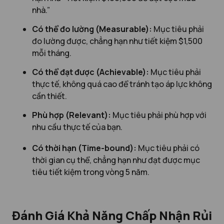
nhà.”
Có thể đo lường (Measurable):
Mục tiêu phải
đo lường được, chẳng hạn như tiết kiệm $1,500
mỗi tháng.
Có thể đạt được (Achievable):
Mục tiêu phải
thực tế, không quá cao để tránh tạo áp lực không
cần thiết.
Phù hợp (Relevant):
Mục tiêu phải phù hợp với
nhu cầu thực tế của bạn.
Có thời hạn (Time-bound):
Mục tiêu phải có
thời gian cụ thể, chẳng hạn như đạt được mục
tiêu tiết kiệm trong vòng 5 năm.
Đánh Giá Khả Năng Chấp Nhận Rủi