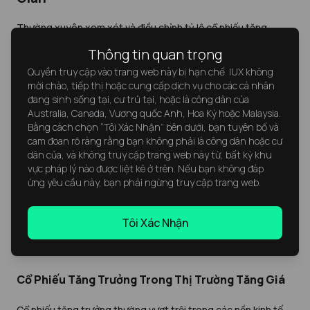
Thường xuyên xem xét và điều chỉnh tỷ lệ cổ phiếu tăng
trưởng và giá trị là điều cần thiết. Các điều kiện thị trường và
Thông tin quan trọng
mục tiêu tài chính cá nhân có thể thay đổi, và việc cân bằng lại
đảm bảo danh mục đầu tư phù hợp với các mục tiêu hiện tại.
Quyền truy cập vào trang web này bị hạn chế. IUX không
mời chào, tiếp thị hoặc cung cấp dịch vụ cho các cá nhân
đang sinh sống tại, cư trú tại, hoặc là công dân của
Australia, Canada, Vương quốc Anh, Hoa Kỳ hoặc Malaysia.
Bằng cách chọn “Tôi Xác Nhận” bên dưới, bạn tuyên bố và
cam đoan rõ ràng rằng bạn không phải là công dân hoặc cư
dân của, và không truy cập trang web này từ, bất kỳ khu
Cách Chu Kỳ Thị Trường Ảnh
vực pháp lý nào được liệt kê ở trên. Nếu bạn không đáp
ứng yêu cầu này, bạn phải ngừng truy cập trang web.
Hưởng Đến Cổ Phiếu Tăng Trưởng
và Giá Trị
Tôi Xác Nhận
Cổ Phiếu Tăng Trưởng Trong Thị Trường Tăng Giá
Cổ phiếu tăng trưởng thường vượt trội trong các nền kinh tế