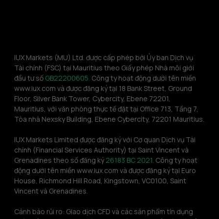
IUX Markets (MU) Ltd. được cấp phép bởi Ủy ban Dịch vụ 
Tài chính (FSC) tại Mauritius theo Giấy phép Nhà môi giới 
đầu tư số 
GB22200605.
 Công ty hoạt động dưới tên miền 
www.iux.com và được đăng ký tại 18 Bank Street, Ground 
Floor, Silver Bank Tower, Cybercity, Ebene 72201, 
Mauritius, với văn phòng thực tế đặt tại Office 713, Tầng 7, 
Tòa nhà Nexsky Building, Ebene Cybercity, 72201 Mauritius.
IUX Markets Limited được đăng ký với Cơ quan Dịch vụ Tài 
chính (Financial Services Authority) tại Saint Vincent và 
Grenadines theo số đăng ký 
26183 BC 2021.
 Công ty hoạt 
động dưới tên miền www.iux.com và được đăng ký tại Euro 
House, Richmond Hill Road, Kingstown, VC0100, Saint 
Vincent và Grenadines.
Cảnh báo rủi ro: Giao dịch CFD và các sản phẩm tín dụng 