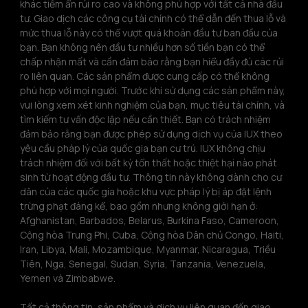
khác tiềm ẩn rủi ro cao và không phù hợp với tất cả nhà đầu 
tư. Giao dịch các công cụ tài chính có thể dẫn đến thua lỗ và 
mức thua lỗ này có thể vượt quá khoản đầu tư ban đầu của 
bạn. Bạn không nên đầu tư nhiều hơn số tiền bạn có thể 
chấp nhận mất và cần đảm bảo rằng bạn hiểu đầy đủ các rủi 
ro liên quan. Các sản phẩm được cung cấp có thể không 
phù hợp với mọi người. Trước khi sử dụng các sản phẩm này, 
vui lòng xem xét kinh nghiệm của bạn, mục tiêu tài chính, và 
tìm kiếm tư vấn độc lập nếu cần thiết. Bạn có trách nhiệm 
đảm bảo rằng bạn được phép sử dụng dịch vụ của IUX theo 
yêu cầu pháp lý của quốc gia bạn cư trú. IUX không chịu 
trách nhiệm đối với bất kỳ tổn thất hoặc thiệt hại nào phát 
sinh từ hoạt động đầu tư. Thông tin này không dành cho cư 
dân của các quốc gia hoặc khu vực pháp lý bị áp đặt lệnh 
trừng phạt đáng kể, bao gồm nhưng không giới hạn ở: 
Afghanistan, Barbados, Belarus, Burkina Faso, Cameroon, 
Cộng hòa Trung Phi, Cuba, Cộng hòa Dân chủ Congo, Haiti, 
Iran, Libya, Mali, Mozambique, Myanmar, Nicaragua, Triều 
Tiên, Nga, Senegal, Sudan, Syria, Tanzania, Venezuela, 
Yemen và Zimbabwe.
Tất cả thông tin, sản phẩm và dịch vụ liên quan đến giao 