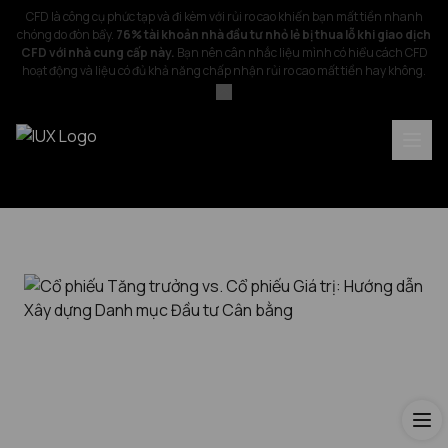
CFD là công cụ phức tạp và đi kèm với rủi ro cao khiến bạn mất tiền nhanh
chóng do đòn bẩy.
76% tài khoản nhà đầu tư nhỏ lẻ bị thua lỗ khi giao dịch
CFD với nhà cung cấp này.
Bạn nên cân nhắc liệu mình có hiểu cách CFD
hoạt động và liệu có đủ khả năng chấp nhận rủi ro cao mất tiền hay không.