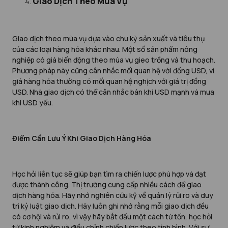
Giao Dịch Theo Mùa Vụ
Giao dịch theo mùa vụ dựa vào chu kỳ sản xuất và tiêu thụ
của các loại hàng hóa khác nhau. Một số sản phẩm nông
nghiệp có giá biến động theo mùa vụ gieo trồng và thu hoạch.
Phương pháp này cũng cân nhắc mối quan hệ với đồng USD, vì
giá hàng hóa thường có mối quan hệ nghịch với giá trị đồng
USD. Nhà giao dịch có thể cân nhắc bán khi USD mạnh và mua
khi USD yếu.
Điểm Cần Lưu Ý Khi Giao Dịch Hàng Hóa
Học hỏi liên tục sẽ giúp bạn tìm ra chiến lược phù hợp và đạt
được thành công. Thị trường cung cấp nhiều cách để giao
dịch hàng hóa. Hãy nhớ nghiên cứu kỹ về quản lý rủi ro và duy
trì kỷ luật giao dịch. Hãy luôn ghi nhớ rằng mỗi giao dịch đều
có cơ hội và rủi ro, vì vậy hãy bắt đầu một cách từ tốn, học hỏi
từ kinh nghiệm và điều chỉnh chiến lược theo tình hình. Với sự