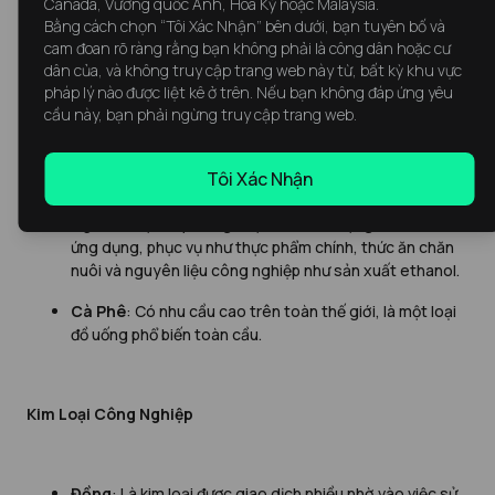
Canada, Vương quốc Anh, Hoa Kỳ hoặc Malaysia.
Bằng cách chọn “Tôi Xác Nhận” bên dưới, bạn tuyên bố và
cam đoan rõ ràng rằng bạn không phải là công dân hoặc cư
Sản Phẩm Nông Nghiệp
dân của, và không truy cập trang web này từ, bất kỳ khu vực
pháp lý nào được liệt kê ở trên. Nếu bạn không đáp ứng yêu
cầu này, bạn phải ngừng truy cập trang web.
Đậu Nành
: Là nguồn protein quan trọng cho con người
và động vật, cũng được sử dụng trong các sản phẩm
Tôi Xác Nhận
phi thực phẩm.
Ngô
: Là một cây trồng được canh tác rộng rãi với nhiều
ứng dụng, phục vụ như thực phẩm chính, thức ăn chăn
nuôi và nguyên liệu công nghiệp như sản xuất ethanol.
Cà Phê
: Có nhu cầu cao trên toàn thế giới, là một loại
đồ uống phổ biến toàn cầu.
Kim Loại Công Nghiệp
Đồng
: Là kim loại được giao dịch nhiều nhờ vào việc sử