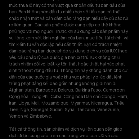
mức thua lỗ này có thể vượt quá khoản đầu tư ban đầu của 
bạn. Bạn không nên đầu tư nhiều hơn số tiền bạn có thể 
chấp nhận mất và cần đảm bảo rằng bạn hiểu đầy đủ các rủi 
ro liên quan. Các sản phẩm được cung cấp có thể không 
phù hợp với mọi người. Trước khi sử dụng các sản phẩm này, 
vui lòng xem xét kinh nghiệm của bạn, mục tiêu tài chính, và 
tìm kiếm tư vấn độc lập nếu cần thiết. Bạn có trách nhiệm 
đảm bảo rằng bạn được phép sử dụng dịch vụ của IUX theo 
yêu cầu pháp lý của quốc gia bạn cư trú. IUX không chịu 
trách nhiệm đối với bất kỳ tổn thất hoặc thiệt hại nào phát 
sinh từ hoạt động đầu tư. Thông tin này không dành cho cư 
dân của các quốc gia hoặc khu vực pháp lý bị áp đặt lệnh 
trừng phạt đáng kể, bao gồm nhưng không giới hạn ở: 
Afghanistan, Barbados, Belarus, Burkina Faso, Cameroon, 
Cộng hòa Trung Phi, Cuba, Cộng hòa Dân chủ Congo, Haiti, 
Iran, Libya, Mali, Mozambique, Myanmar, Nicaragua, Triều 
Tiên, Nga, Senegal, Sudan, Syria, Tanzania, Venezuela, 
Yemen và Zimbabwe.
Tất cả thông tin, sản phẩm và dịch vụ liên quan đến giao 
dịch được cung cấp trên các trang web của IUX và các 