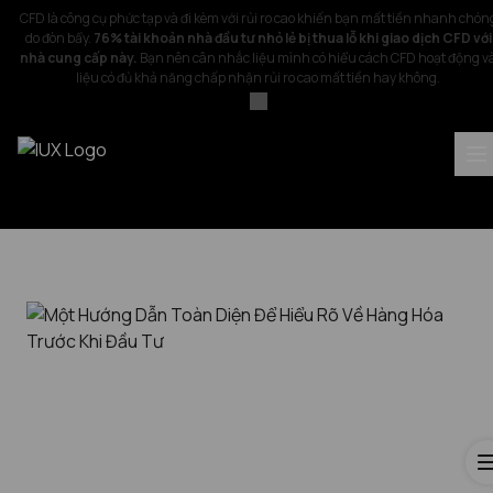
CFD là công cụ phức tạp và đi kèm với rủi ro cao khiến bạn mất tiền nhanh chón
do đòn bẩy.
76% tài khoản nhà đầu tư nhỏ lẻ bị thua lỗ khi giao dịch CFD với
nhà cung cấp này.
Bạn nên cân nhắc liệu mình có hiểu cách CFD hoạt động v
liệu có đủ khả năng chấp nhận rủi ro cao mất tiền hay không.