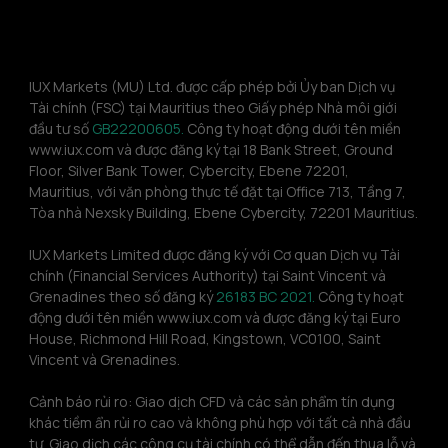
IUX Markets (MU) Ltd. được cấp phép bởi Ủy ban Dịch vụ 
Tài chính (FSC) tại Mauritius theo Giấy phép Nhà môi giới 
đầu tư số 
GB22200605.
 Công ty hoạt động dưới tên miền 
www.iux.com và được đăng ký tại 18 Bank Street, Ground 
Floor, Silver Bank Tower, Cybercity, Ebene 72201, 
Mauritius, với văn phòng thực tế đặt tại Office 713, Tầng 7, 
Tòa nhà Nexsky Building, Ebene Cybercity, 72201 Mauritius.
IUX Markets Limited được đăng ký với Cơ quan Dịch vụ Tài 
chính (Financial Services Authority) tại Saint Vincent và 
Grenadines theo số đăng ký 
26183 BC 2021.
 Công ty hoạt 
động dưới tên miền www.iux.com và được đăng ký tại Euro 
House, Richmond Hill Road, Kingstown, VC0100, Saint 
Vincent và Grenadines.
Cảnh báo rủi ro: Giao dịch CFD và các sản phẩm tín dụng 
khác tiềm ẩn rủi ro cao và không phù hợp với tất cả nhà đầu 
tư. Giao dịch các công cụ tài chính có thể dẫn đến thua lỗ và 