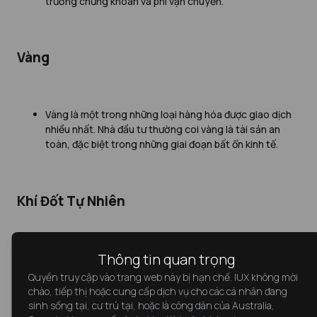
trường chứng khoán và phí vận chuyển.
Vàng
Vàng là một trong những loại hàng hóa được giao dịch
nhiều nhất. Nhà đầu tư thường coi vàng là tài sản an
toàn, đặc biệt trong những giai đoạn bất ổn kinh tế.
Khí Đốt Tự Nhiên
Thông tin quan trọng
Khí đốt tự nhiên là một nguồn năng lượng quan trọng
được giao dịch với khối lượng lớn. Nó được sử dụng để
Quyền truy cập vào trang web này bị hạn chế. IUX không mời
sản xuất điện, sưởi ấm và làm nguyên liệu trong nhiều
chào, tiếp thị hoặc cung cấp dịch vụ cho các cá nhân đang
ngành công nghiệp.
sinh sống tại, cư trú tại, hoặc là công dân của Australia,