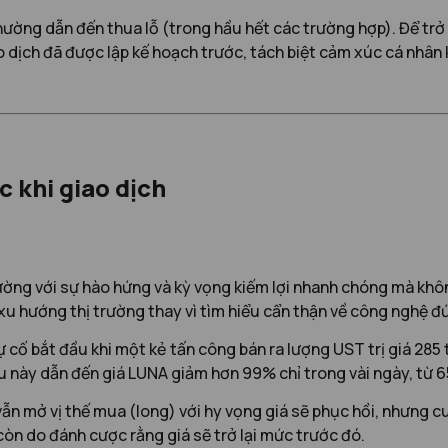
hường dẫn đến thua lỗ (trong hầu hết các trường hợp). Để trở 
 dịch đã được lập kế hoạch trước, tách biệt cảm xúc cá nhân k
c khi giao dịch
rường với sự hào hứng và kỳ vọng kiếm lợi nhanh chóng mà khô
xu hướng thị trường thay vì tìm hiểu cẩn thận về công nghệ đ
 cố bắt đầu khi một kẻ tấn công bán ra lượng UST trị giá 285 
ều này dẫn đến giá LUNA giảm hơn 99% chỉ trong vài ngày, từ 65
n mở vị thế mua (long) với hy vọng giá sẽ phục hồi, nhưng cuố
còn do đánh cược rằng giá sẽ trở lại mức trước đó.