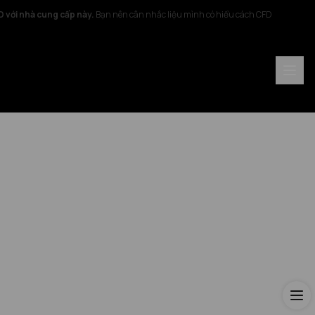
FD với nhà cung cấp này.
Bạn nên cân nhắc liệu mình có hiểu cách CFD