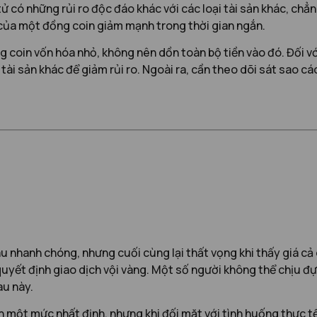
 tử có những rủi ro độc đáo khác với các loại tài sản khác, ch
ị của một đồng coin giảm mạnh trong thời gian ngắn.
ng coin vốn hóa nhỏ, không nên dồn toàn bộ tiền vào đó. Đối v
tài sản khác để giảm rủi ro. Ngoài ra, cần theo dõi sát sao cá
àu nhanh chóng, nhưng cuối cùng lại thất vọng khi thấy giá c
uyết định giao dịch vội vàng. Một số người không thể chịu đựn
au này.
n một mức nhất định, nhưng khi đối mặt với tình huống thực 