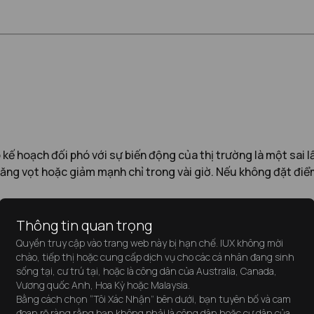
kế hoạch đối phó với sự biến động của thị trường là một sai 
ể tăng vọt hoặc giảm mạnh chỉ trong vài giờ. Nếu không đặt đi
Thông tin quan trọng
Quyền truy cập vào trang web này bị hạn chế. IUX không mời
chào, tiếp thị hoặc cung cấp dịch vụ cho các cá nhân đang sinh
sống tại, cư trú tại, hoặc là công dân của Australia, Canada,
Vương quốc Anh, Hoa Kỳ hoặc Malaysia.
Bằng cách chọn “Tôi Xác Nhận” bên dưới, bạn tuyên bố và cam
đoan rõ ràng rằng bạn không phải là công dân hoặc cư dân của,