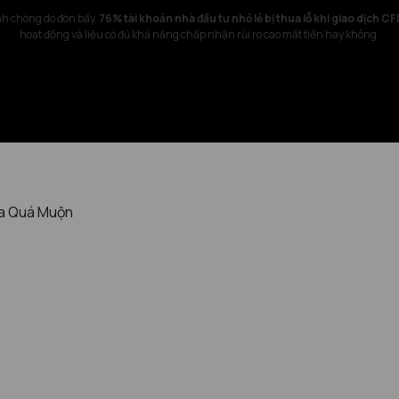
nh chóng do đòn bẩy.
76% tài khoản nhà đầu tư nhỏ lẻ bị thua lỗ khi giao dịch C
hoạt động và liệu có đủ khả năng chấp nhận rủi ro cao mất tiền hay không.