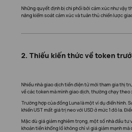
Những quyết định bị chi phối bởi cảm xúc như vậy t
năng kiểm soát cảm xúc và tuân thủ chiến lược giao
2. Thiếu kiến thức về token trướ
Nhiều nhà giao dịch tiền điện tử mới tham gia thị t
về các token mà mình giao dịch, thường chạy theo 
Trường hợp của đồng Luna là một ví dụ điển hình. Sự
khiến UST mất giá trị neo với USD ở mức 1 đô la. Đi
Mặc dù giá giảm nghiêm trọng, một số nhà đầu tư vẫ
khoản tiền khổng lồ không chỉ vì giá giảm mạnh mà 