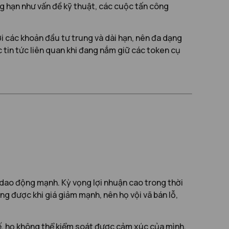
ẳng hạn như vấn đề kỹ thuật, các cuộc tấn công
ới các khoản đầu tư trung và dài hạn, nên đa dạng
c tin tức liên quan khi đang nắm giữ các token cụ
ả dao động mạnh. Kỳ vọng lợi nhuận cao trong thời
g được khi giá giảm mạnh, nên họ vội vã bán lỗ,
tế, họ không thể kiểm soát được cảm xúc của mình.