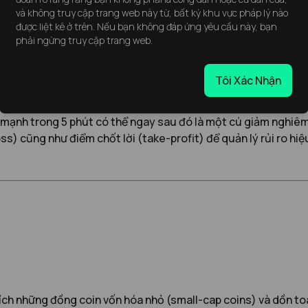
và không truy cập trang web này từ, bất kỳ khu vực pháp lý nào
được liệt kê ở trên. Nếu bạn không đáp ứng yêu cầu này, bạn
phải ngừng truy cập trang web.
ao dịch tiền điện tử thường mắc phải là bị chi phối bởi
FOMO 
 mà không có phân tích cẩn thận, thường nghĩ rằng, “Tôi có thể
Tôi Xác Nhận
ờng xuyên dẫn đến mất vốn.
 mạnh trong 5 phút có thể ngay sau đó là một cú giảm nghiêm tr
ss) cũng như điểm chốt lời (take-profit) để quản lý rủi ro hiệ
hích những đồng coin vốn hóa nhỏ (small-cap coins) và dồn toà