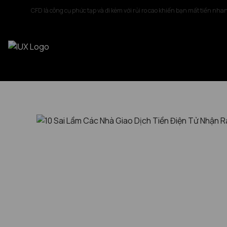
CFD là công cụ phức tạp và đi kèm với rủi ro cao khiến bạn mất tiền nha