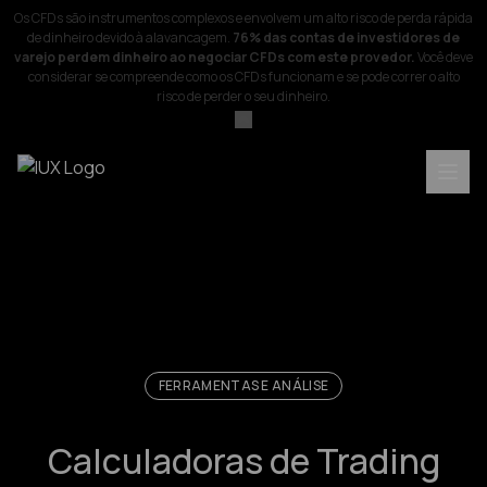
Os CFDs são instrumentos complexos e envolvem um alto risco de perda rápida
de dinheiro devido à alavancagem.
76% das contas de investidores de
varejo perdem dinheiro ao negociar CFDs com este provedor.
Você deve
considerar se compreende como os CFDs funcionam e se pode correr o alto
risco de perder o seu dinheiro.
FERRAMENTAS E ANÁLISE
Calculadoras de Trading