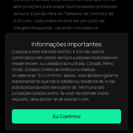
abrir posições para avaliar oportunidades potenciais
de lucro e perda. Para um Tamanho de Contrato de
0.01 Lote, cada ordem incorre em um custo de
'Margem Requerida', variando com base na
alavancagem, tamanho do contrato e taxas de
câmbio.
Informações importantes
O acesso a este site está restrito. A IUX não solicita,
comercializa nem presta serviços a pessoas localizadas em,
residentes em, ou cidadãos da Austrália, Canadá, Reino
Unido, Estados Unidos da América ou Malásia.
Ao selecionar “Eu Confirmo” abaixo, você declara e garante
expressamente que não é cidadão ou residente de, e não
está acessando este site a partir de, nenhuma das
jurisdições listadas acima. Se você não atender a este
requisito, deve abster-se de acessar o site.
Facebook
Instagram
Twitter
LinkedIn
YouTube
Eu Confirmo