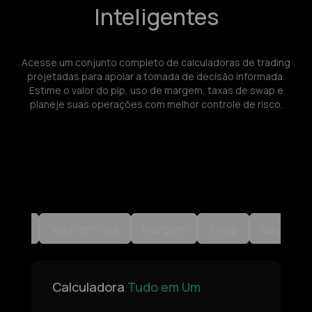
Inteligentes
Acesse um conjunto completo de calculadoras de trading
projetadas para apoiar a tomada de decisão informada.
Estime o valor do pip, uso de margem, taxas de swap e
planeje suas operações com melhor controle de risco.
oeda
Valor em Pips
Margem
Swap
Valor SL/
Calculadora
Tudo em Um