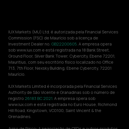
IUX Markets (MU) Ltd. é autorizada pela Financial Services 
Commission (FSC) de Maurício sob a licença de 
Investment Dealer no. 
GB22200605.
 A empresa opera 
sob www.iux.com e está registrada na 18 Bank Street, 
Ground Floor, Silver Bank Tower, Cybercity, Ebene 72201, 
Mauritius, com seu escritório físico localizado no Office 
713, 7th Floor, Nexsky Building, Ebene Cybercity, 72201 
Maurício.
IUX Markets Limited é incorporada pela Financial Services 
Authority de São Vicente e Granadinas sob o número de 
registro 
26183 BC 2021. 
A empresa opera sob 
www.iux.com e está registrada no Euro House, Richmond 
Hill Road, Kingstown, VC0100, Saint Vincent & the 
Grenadines.
Aviso de Risco
:
 A negociação de CFDs e outros produtos 