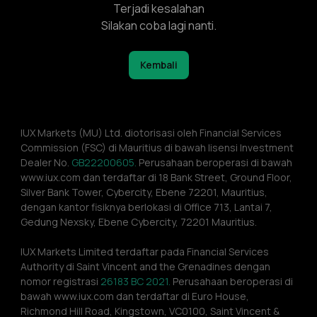
Terjadi kesalahan
Silakan coba lagi nanti.
Kembali
IUX Markets (MU) Ltd. diotorisasi oleh Financial Services 
Commission (FSC) di Mauritius di bawah lisensi Investment 
Dealer No. 
GB22200605.
 Perusahaan beroperasi di bawah 
www.iux.com dan terdaftar di 18 Bank Street, Ground Floor, 
Silver Bank Tower, Cybercity, Ebene 72201, Mauritius, 
dengan kantor fisiknya berlokasi di Office 713, Lantai 7, 
Gedung Nexsky, Ebene Cybercity, 72201 Mauritius.
IUX Markets Limited terdaftar pada Financial Services 
Authority di Saint Vincent and the Grenadines dengan 
nomor registrasi 
26183 BC 2021.
 Perusahaan beroperasi di 
bawah www.iux.com dan terdaftar di Euro House, 
Richmond Hill Road, Kingstown, VC0100, Saint Vincent & 