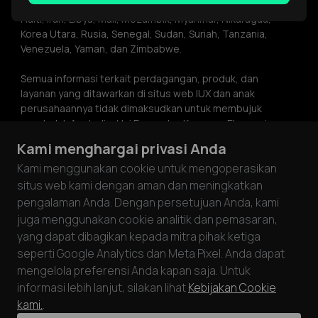
Republik Afrika Tengah, Kuba, Republik Demokratik Kongo, 
Haiti, Iran, Libya, Mali, Mozambik, Myanmar, Nikaragua, 
Korea Utara, Rusia, Senegal, Sudan, Suriah, Tanzania, 
Venezuela, Yaman, dan Zimbabwe.
Semua informasi terkait perdagangan, produk, dan 
layanan yang ditawarkan di situs web IUX dan anak 
perusahaannya tidak dimaksudkan untuk membujuk 
penduduk Australia, Uni Eropa dan Kawasan Ekonomi 
Eropa, Jepang, Malaysia, Ukraina, Britania Raya, atau 
Kami menghargai privasi Anda
Amerika Serikat. Informasi di situs web ini bukan 
Kami menggunakan cookie untuk mengoperasikan
merupakan saran investasi atau rekomendasi atau ajakan 
untuk terlibat dalam aktivitas investasi apa pun. Informasi 
situs web kami dengan aman dan meningkatkan
di situs web ini hanya boleh disalin dengan izin tertulis dari 
pengalaman Anda. Dengan persetujuan Anda, kami
IUX.
juga menggunakan cookie analitik dan pemasaran,
yang dapat dibagikan kepada mitra pihak ketiga
IUX memastikan keamanan dan privasi pelanggan dengan 
seperti Google Analytics dan Meta Pixel. Anda dapat
mematuhi standar PCI DSS. Melalui kemitraan dengan 
mengelola preferensi Anda kapan saja. Untuk
pemroses kartu yang diaudit sesuai persyaratan PCI DSS, 
informasi lebih lanjut, silakan lihat
Kebijakan Cookie
kami memprioritaskan keselamatan dana dan data 
pelanggan.
kami.
.