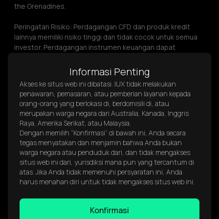
the Grenadines.
Peringatan Risiko: Perdagangan CFD dan produk kredit 
lainnya memiliki risiko tinggi dan tidak cocok untuk semua 
investor. Perdagangan instrumen keuangan dapat 
menyebabkan kerugian, dan kerugian ini dapat melebihi 
investasi awal. Anda tidak boleh menghabiskan lebih dari 
Informasi Penting
yang Anda mampu untuk kehilangan dan harus memastikan 
Akses ke situs web ini dibatasi. IUX tidak melakukan
bahwa Anda sepenuhnya memahami risiko yang terlibat. 
penawaran, pemasaran, atau pemberian layanan kepada
Produk yang ditawarkan mungkin tidak cocok untuk semua 
orang-orang yang berlokasi di, berdomisili di, atau
orang. Sebelum menggunakan produk ini, pertimbangkan 
merupakan warga negara dari Australia, Kanada, Inggris
tingkat pengalaman Anda, tujuan keuangan Anda, dan 
Raya, Amerika Serikat, atau Malaysia.
dapatkan saran independen jika diperlukan. Anda 
Dengan memilih “Konfirmasi” di bawah ini, Anda secara
bertanggung jawab memastikan bahwa Anda diizinkan 
tegas menyatakan dan menjamin bahwa Anda bukan
menggunakan layanan IUX berdasarkan persyaratan 
warga negara atau penduduk dari, dan tidak mengakses
hukum negara Anda. IUX tidak bertanggung jawab atas 
situs web ini dari, yurisdiksi mana pun yang tercantum di
kerugian atau kerusakan yang diakibatkan dari aktivitas 
atas. Jika Anda tidak memenuhi persyaratan ini, Anda
investasi apa pun. Informasi ini tidak ditujukan untuk 
harus menahan diri untuk tidak mengakses situs web ini.
penduduk negara atau yurisdiksi yang berada di bawah 
sanksi signifikan, termasuk namun tidak terbatas pada 
Konfirmasi
Afghanistan, Barbados, Belarus, Burkina Faso, Kamerun, 