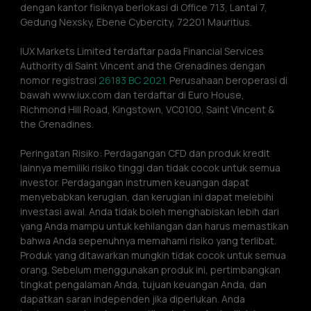
dengan kantor fisiknya berlokasi di Office 713, Lantai 7, 
Gedung Nexsky, Ebene Cybercity, 72201 Mauritius.
IUX Markets Limited terdaftar pada Financial Services 
Authority di Saint Vincent and the Grenadines dengan 
nomor registrasi 
26183 BC 2021.
 Perusahaan beroperasi di 
bawah www.iux.com dan terdaftar di Euro House, 
Richmond Hill Road, Kingstown, VC0100, Saint Vincent & 
the Grenadines.
Peringatan Risiko: Perdagangan CFD dan produk kredit 
lainnya memiliki risiko tinggi dan tidak cocok untuk semua 
investor. Perdagangan instrumen keuangan dapat 
menyebabkan kerugian, dan kerugian ini dapat melebihi 
investasi awal. Anda tidak boleh menghabiskan lebih dari 
yang Anda mampu untuk kehilangan dan harus memastikan 
bahwa Anda sepenuhnya memahami risiko yang terlibat. 
Produk yang ditawarkan mungkin tidak cocok untuk semua 
orang. Sebelum menggunakan produk ini, pertimbangkan 
tingkat pengalaman Anda, tujuan keuangan Anda, dan 
dapatkan saran independen jika diperlukan. Anda 