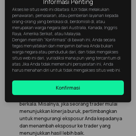
Informasi Penting
keseluruhan.
Akses ke situs web ini dibatasi. IUX tidak melakukan
penawaran, pemasaran, atau pemberian layanan kepada
Tetapkan Stop Loss dan Target
orang-orang yang berlokasi di, berdomisili di, atau
Keuntungan
merupakan warga negara dari Australia, Kanada, Inggris
Raya, Amerika Serikat, atau Malaysia.
Dengan memilih “Konfirmasi” di bawah ini, Anda secara
Tentukan batas yang jelas untuk kerugian
tegas menyatakan dan menjamin bahwa Anda bukan
maksimum dan keuntungan yang diinginkan di
warga negara atau penduduk dari, dan tidak mengakses
seluruh akun Anda. Ini membantu melindungi
situs web ini dari, yurisdiksi mana pun yang tercantum di
portofolio Anda dari penurunan berkepanjangan
atas. Jika Anda tidak memenuhi persyaratan ini, Anda
dan kerugian yang tidak terkendali.
harus menahan diri untuk tidak mengakses situs web ini.
Terapkan Teknik Rebalancing Portofolio
Konfirmasi
Tinjau dan sesuaikan alokasi Anda secara
berkala. Misalnya, jika seorang trader mulai
menunjukkan kinerja buruk, pertimbangkan
untuk mengurangi eksposur Anda kepadanya
dan menambah eksposur ke trader yang
menunjukkan hasil lebih baik.