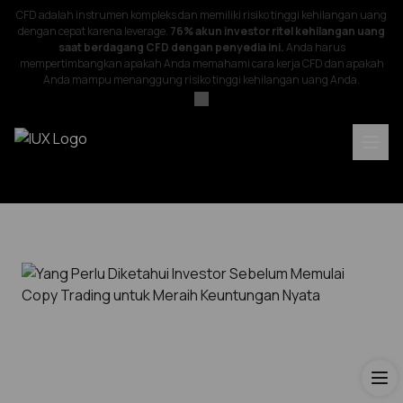
CFD adalah instrumen kompleks dan memiliki risiko tinggi kehilangan uang
dengan cepat karena leverage.
76% akun investor ritel kehilangan uang
saat berdagang CFD dengan penyedia ini.
Anda harus
mempertimbangkan apakah Anda memahami cara kerja CFD dan apakah
Anda mampu menanggung risiko tinggi kehilangan uang Anda.