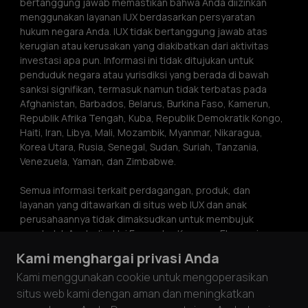
bertanggung jawab memastikan bahwa Anda diizinkan 
menggunakan layanan IUX berdasarkan persyaratan 
hukum negara Anda. IUX tidak bertanggung jawab atas 
kerugian atau kerusakan yang diakibatkan dari aktivitas 
investasi apa pun. Informasi ini tidak ditujukan untuk 
penduduk negara atau yurisdiksi yang berada di bawah 
sanksi signifikan, termasuk namun tidak terbatas pada 
Afghanistan, Barbados, Belarus, Burkina Faso, Kamerun, 
Republik Afrika Tengah, Kuba, Republik Demokratik Kongo, 
Haiti, Iran, Libya, Mali, Mozambik, Myanmar, Nikaragua, 
Korea Utara, Rusia, Senegal, Sudan, Suriah, Tanzania, 
Venezuela, Yaman, dan Zimbabwe.
Semua informasi terkait perdagangan, produk, dan 
layanan yang ditawarkan di situs web IUX dan anak 
perusahaannya tidak dimaksudkan untuk membujuk 
penduduk Australia, Uni Eropa dan Kawasan Ekonomi 
Eropa, Jepang, Malaysia, Ukraina, Britania Raya, atau 
Kami menghargai privasi Anda
Amerika Serikat. Informasi di situs web ini bukan 
Kami menggunakan cookie untuk mengoperasikan
merupakan saran investasi atau rekomendasi atau ajakan 
untuk terlibat dalam aktivitas investasi apa pun. Informasi 
situs web kami dengan aman dan meningkatkan
di situs web ini hanya boleh disalin dengan izin tertulis dari 