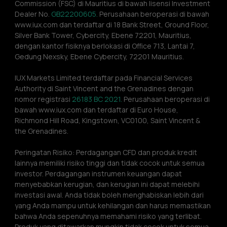
Commission (FSC) di Mauritius di bawah lisensi Investment 
Dealer No. 
GB22200605.
 Perusahaan beroperasi di bawah 
www.iux.com dan terdaftar di 18 Bank Street, Ground Floor, 
Silver Bank Tower, Cybercity, Ebene 72201, Mauritius, 
dengan kantor fisiknya berlokasi di Office 713, Lantai 7, 
Gedung Nexsky, Ebene Cybercity, 72201 Mauritius.
IUX Markets Limited terdaftar pada Financial Services 
Authority di Saint Vincent and the Grenadines dengan 
nomor registrasi 
26183 BC 2021.
 Perusahaan beroperasi di 
bawah www.iux.com dan terdaftar di Euro House, 
Richmond Hill Road, Kingstown, VC0100, Saint Vincent & 
the Grenadines.
Peringatan Risiko: Perdagangan CFD dan produk kredit 
lainnya memiliki risiko tinggi dan tidak cocok untuk semua 
investor. Perdagangan instrumen keuangan dapat 
menyebabkan kerugian, dan kerugian ini dapat melebihi 
investasi awal. Anda tidak boleh menghabiskan lebih dari 
yang Anda mampu untuk kehilangan dan harus memastikan 
bahwa Anda sepenuhnya memahami risiko yang terlibat. 
Produk yang ditawarkan mungkin tidak cocok untuk semua 