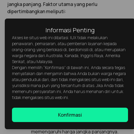
jangka panjang. Faktor utama yang perlu
dipertimbangkan meliputi:
Permintaan terhadap Emas dalam Industri
Informasi Penting
Industri Perhiasan:
Permintaan emas di
Akses ke situs web ini dibatasi. IUX tidak melakukan
penawaran, pemasaran, atau pemberian layanan kepada
pasar perhiasan secara langsung
orang-orang yang berlokasi di, berdomisili di, atau merupakan
warga negara dari Australia, Kanada, Inggris Raya, Amerika
memengaruhi harganya.
Serikat, atau Malaysia.
Industri Elektronik:
Emas digunakan dalam
Dengan memilih “Konfirmasi” di bawah ini, Anda secara tegas
menyatakan dan menjamin bahwa Anda bukan warga negara
perangkat elektronik, seperti smartphone
atau penduduk dari, dan tidak mengakses situs web ini dari,
dan semikonduktor, karena sifat
yurisdiksi mana pun yang tercantum di atas. Jika Anda tidak
memenuhi persyaratan ini, Anda harus menahan diri untuk
konduktivitasnya yang sangat baik.
tidak mengakses situs web ini.
Pasokan Emas
Konfirmasi
Jumlah emas yang ditambang setiap tahun
memengaruhi harga jangka panjangnya.