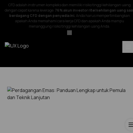
CFD adalah instrumen kompleks dan memiliki risiko tinggi kehilangan uang
dengan cepat karena leverage.
76% akun investor ritel kehilangan uang saa
berdagang CFD dengan penyedia ini.
Anda harus mempertimbangkan
apakah Anda memahami cara kerja CFD dan apakah Anda mampu
menanggung risiko tinggi kehilangan uang Anda.