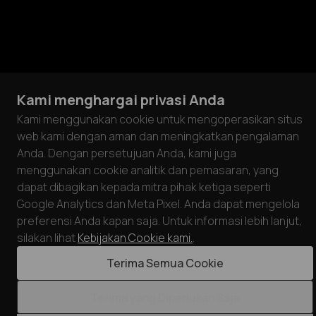
Kami menghargai privasi Anda
Kami menggunakan cookie untuk mengoperasikan situs
web kami dengan aman dan meningkatkan pengalaman
Anda. Dengan persetujuan Anda, kami juga
menggunakan cookie analitik dan pemasaran, yang
dapat dibagikan kepada mitra pihak ketiga seperti
Google Analytics dan Meta Pixel. Anda dapat mengelola
preferensi Anda kapan saja. Untuk informasi lebih lanjut,
silakan lihat
Kebijakan Cookie kami.
.
Terima Semua Cookie
Terima yang Diperlukan Saja