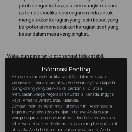
jatuh dengan ketara, sistem mungkin secara
automatik melikuidasi cagaran anda untuk
mengelakkan kerugian yang lebih besar, yang
berpotensi menyebabkan kerugian aset yang
besar dalam masa yang singkat.
Walaupun pasaran kripto sangat tidak stabil,
popularitinya terus berkembang kerana potensi
Informasi Penting
keuntungan yang tinggi dan kemajuan pesat
Akses ke situs web ini dibatasi. IUX tidak melakukan
teknologi blockchain. Namun, pelaburan dalam aset
penawaran, pemasaran, atau pemberian layanan kepada
digital juga disertai dengan risiko, seperti
orang-orang yang berlokasi di, berdomisili di, atau
ketidakstabilan harga dan ancaman keselamatan
merupakan warga negara dari Australia, Kanada, Inggris
siber.
Raya, Amerika Serikat, atau Malaysia.
Dengan memilih “Konfirmasi” di bawah ini, Anda secara
Jika anda mencari platform pelaburan yang cekap, IUX
tegas menyatakan dan menjamin bahwa Anda bukan
adalah pilihan yang sangat baik untuk membantu
warga negara atau penduduk dari, dan tidak mengakses
mengurangkan risiko dan meningkatkan peluang
situs web ini dari, yurisdiksi mana pun yang tercantum di
atas. Jika Anda tidak memenuhi persyaratan ini, Anda
anda. Dengan spread rendah, leverage sehingga