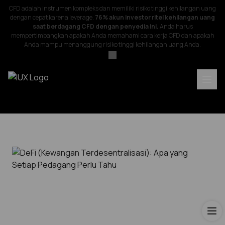
CFD adalah instrumen kompleks dan memiliki risiko tinggi kehilangan uang
dengan cepat karena leverage.
76% akun investor ritel kehilangan uang
saat berdagang CFD dengan penyedia ini.
Anda harus
mempertimbangkan apakah Anda memahami cara kerja CFD dan apakah
Anda mampu menanggung risiko tinggi kehilangan uang Anda.