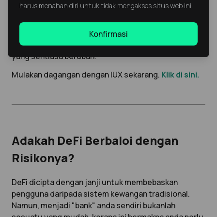
harus menahan diri untuk tidak mengakses situs web ini.
1:3000, alat analisis yang komprehensif, dan Akaun
Demo untuk berlatih sebelum melabur wang sebenar,
IUX menyediakan sistem yang selamat untuk
Konfirmasi
membantu anda melabur dengan yakin dalam dunia
yang sentiasa berubah.
Mulakan dagangan dengan IUX sekarang.
Klik di sini.
Adakah DeFi Berbaloi dengan
Risikonya?
DeFi dicipta dengan janji untuk membebaskan
pengguna daripada sistem kewangan tradisional.
Namun, menjadi "bank" anda sendiri bukanlah