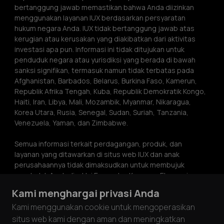
bertanggung jawab memastikan bahwa Anda diizinkan 
menggunakan layanan IUX berdasarkan persyaratan 
hukum negara Anda. IUX tidak bertanggung jawab atas 
kerugian atau kerusakan yang diakibatkan dari aktivitas 
investasi apa pun. Informasi ini tidak ditujukan untuk 
penduduk negara atau yurisdiksi yang berada di bawah 
sanksi signifikan, termasuk namun tidak terbatas pada 
Afghanistan, Barbados, Belarus, Burkina Faso, Kamerun, 
Republik Afrika Tengah, Kuba, Republik Demokratik Kongo, 
Haiti, Iran, Libya, Mali, Mozambik, Myanmar, Nikaragua, 
Korea Utara, Rusia, Senegal, Sudan, Suriah, Tanzania, 
Venezuela, Yaman, dan Zimbabwe.
Semua informasi terkait perdagangan, produk, dan 
layanan yang ditawarkan di situs web IUX dan anak 
perusahaannya tidak dimaksudkan untuk membujuk 
penduduk Australia, Uni Eropa dan Kawasan Ekonomi 
Eropa, Jepang, Malaysia, Ukraina, Britania Raya, atau 
Kami menghargai privasi Anda
Amerika Serikat. Informasi di situs web ini bukan 
Kami menggunakan cookie untuk mengoperasikan
merupakan saran investasi atau rekomendasi atau ajakan 
untuk terlibat dalam aktivitas investasi apa pun. Informasi 
situs web kami dengan aman dan meningkatkan