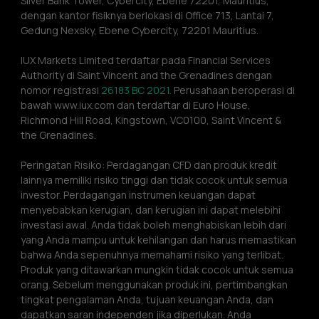
Silver Bank Tower, Cybercity, Ebene 72201, Mauritius, 
dengan kantor fisiknya berlokasi di Office 713, Lantai 7, 
Gedung Nexsky, Ebene Cybercity, 72201 Mauritius.
IUX Markets Limited terdaftar pada Financial Services 
Authority di Saint Vincent and the Grenadines dengan 
nomor registrasi 
26183 BC 2021.
 Perusahaan beroperasi di 
bawah www.iux.com dan terdaftar di Euro House, 
Richmond Hill Road, Kingstown, VC0100, Saint Vincent & 
the Grenadines.
Peringatan Risiko: Perdagangan CFD dan produk kredit 
lainnya memiliki risiko tinggi dan tidak cocok untuk semua 
investor. Perdagangan instrumen keuangan dapat 
menyebabkan kerugian, dan kerugian ini dapat melebihi 
investasi awal. Anda tidak boleh menghabiskan lebih dari 
yang Anda mampu untuk kehilangan dan harus memastikan 
bahwa Anda sepenuhnya memahami risiko yang terlibat. 
Produk yang ditawarkan mungkin tidak cocok untuk semua 
orang. Sebelum menggunakan produk ini, pertimbangkan 
tingkat pengalaman Anda, tujuan keuangan Anda, dan 
dapatkan saran independen jika diperlukan. Anda 