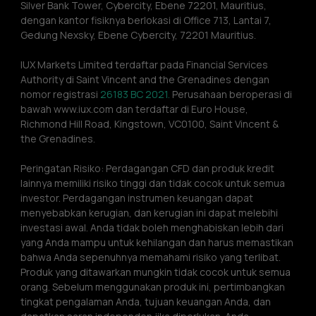
Silver Bank Tower, Cybercity, Ebene 72201, Mauritius, 
dengan kantor fisiknya berlokasi di Office 713, Lantai 7, 
Gedung Nexsky, Ebene Cybercity, 72201 Mauritius.
IUX Markets Limited terdaftar pada Financial Services 
Authority di Saint Vincent and the Grenadines dengan 
nomor registrasi 
26183 BC 2021.
 Perusahaan beroperasi di 
bawah www.iux.com dan terdaftar di Euro House, 
Richmond Hill Road, Kingstown, VC0100, Saint Vincent & 
the Grenadines.
Peringatan Risiko: Perdagangan CFD dan produk kredit 
lainnya memiliki risiko tinggi dan tidak cocok untuk semua 
investor. Perdagangan instrumen keuangan dapat 
menyebabkan kerugian, dan kerugian ini dapat melebihi 
investasi awal. Anda tidak boleh menghabiskan lebih dari 
yang Anda mampu untuk kehilangan dan harus memastikan 
bahwa Anda sepenuhnya memahami risiko yang terlibat. 
Produk yang ditawarkan mungkin tidak cocok untuk semua 
orang. Sebelum menggunakan produk ini, pertimbangkan 
tingkat pengalaman Anda, tujuan keuangan Anda, dan 