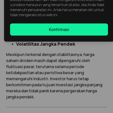
perlu menjaga likuiditas, mereka dapat mengurangi
yurisdiksi mana pun yang tercantum di atas. Jika Anda tidak
atau menghentikan pembayaran dividen. Hal ini
memenuhi persyaratan ini, Anda harus menahan diri untuk
berdampak langsung pada pendapatan yang
tidak mengakses situs web ini.
diharapkan investor, terutama mereka yang
mengandalkan dividen sebagai sumber pendapatan
Konfirmasi
utama, seperti pensiunan.
Volatilitas Jangka Pendek
Meskipun terkenal dengan stabilitasnya, harga
saham dividen masih dapat dipengaruhi oleh
fluktuasi pasar, terutama selama periode
ketidakpastian atau peristiwa besar yang
memengaruhi industri. Investor harus tetap
berkomitmen pada tujuan investasi jangka panjang
mereka dan tidak panik karena pergerakan harga
jangka pendek.