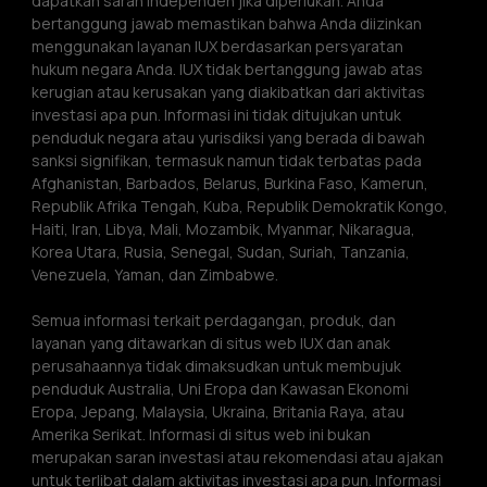
dapatkan saran independen jika diperlukan. Anda 
bertanggung jawab memastikan bahwa Anda diizinkan 
menggunakan layanan IUX berdasarkan persyaratan 
hukum negara Anda. IUX tidak bertanggung jawab atas 
kerugian atau kerusakan yang diakibatkan dari aktivitas 
investasi apa pun. Informasi ini tidak ditujukan untuk 
penduduk negara atau yurisdiksi yang berada di bawah 
sanksi signifikan, termasuk namun tidak terbatas pada 
Afghanistan, Barbados, Belarus, Burkina Faso, Kamerun, 
Republik Afrika Tengah, Kuba, Republik Demokratik Kongo, 
Haiti, Iran, Libya, Mali, Mozambik, Myanmar, Nikaragua, 
Korea Utara, Rusia, Senegal, Sudan, Suriah, Tanzania, 
Venezuela, Yaman, dan Zimbabwe.
Semua informasi terkait perdagangan, produk, dan 
layanan yang ditawarkan di situs web IUX dan anak 
perusahaannya tidak dimaksudkan untuk membujuk 
penduduk Australia, Uni Eropa dan Kawasan Ekonomi 
Eropa, Jepang, Malaysia, Ukraina, Britania Raya, atau 
Amerika Serikat. Informasi di situs web ini bukan 
merupakan saran investasi atau rekomendasi atau ajakan 
untuk terlibat dalam aktivitas investasi apa pun. Informasi 