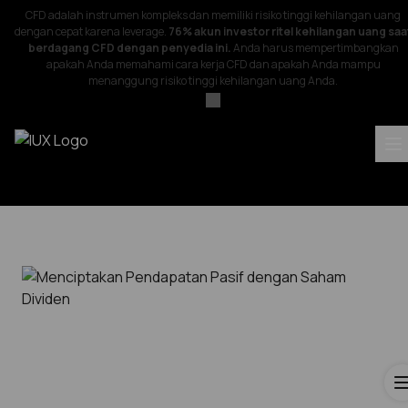
CFD adalah instrumen kompleks dan memiliki risiko tinggi kehilangan uang
dengan cepat karena leverage.
76% akun investor ritel kehilangan uang saa
berdagang CFD dengan penyedia ini.
Anda harus mempertimbangkan
apakah Anda memahami cara kerja CFD dan apakah Anda mampu
menanggung risiko tinggi kehilangan uang Anda.