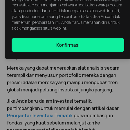
menyatakan dan menjamin bahwa Anda bukan warga negara
atau penduduk dari, dan tidak mengakses situs web ini dari,
yurisdiksi mana pun yang tercantum di atas. Jika Anda tidak
Investasi tematik hanya memberikan nilai nyata
memenuhi persyaratan ini, Anda harus menahan diri untuk
ketika investor benar-benar memahami tema yang
tidak mengakses situs web ini.
mendasarinya—bukan hanya mengikuti tren,
melainkan dengan menggabungkan strategi dan
Konfirmasi
analisis mendalam atas makroekonomi, teknologi,
dan perilaku konsumen.
Mereka yang dapat menerapkan alat analisis secara
terampil dan menyusun portofolio mereka dengan
presisi adalah mereka yang mampu mengubah tren
global menjadi peluang investasi jangka panjang.
Jika Anda baru dalam investasi tematik,
pertimbangkan untuk memulai dengan artikel dasar
Pengantar Investasi Tematik
guna membangun
fondasi yang kuat sebelum melanjutkan ke