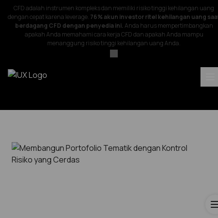
CFD adalah instrumen kompleks dan memiliki risiko tinggi kehilangan uang
dengan cepat karena leverage.
76% akun investor ritel kehilangan uang saa
berdagang CFD dengan penyedia ini.
Anda harus mempertimbangkan
apakah Anda memahami cara kerja CFD dan apakah Anda mampu
menanggung risiko tinggi kehilangan uang Anda.