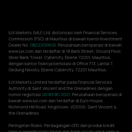
IUX Markets (MU) Ltd. diotorisasi oleh Financial Services 
Commission (FSC) di Mauritius di bawah lisensi Investment 
Dealer No. 
GB22200605.
 Perusahaan beroperasi di bawah 
www.iux.com dan terdaftar di 18 Bank Street, Ground Floor, 
Silver Bank Tower, Cybercity, Ebene 72201, Mauritius, 
dengan kantor fisiknya berlokasi di Office 713, Lantai 7, 
Gedung Nexsky, Ebene Cybercity, 72201 Mauritius.
IUX Markets Limited terdaftar pada Financial Services 
Authority di Saint Vincent and the Grenadines dengan 
nomor registrasi 
26183 BC 2021.
 Perusahaan beroperasi di 
bawah www.iux.com dan terdaftar di Euro House, 
Richmond Hill Road, Kingstown, VC0100, Saint Vincent & 
the Grenadines.
Peringatan Risiko: Perdagangan CFD dan produk kredit 
lainnya memiliki risiko tinggi dan tidak cocok untuk semua 