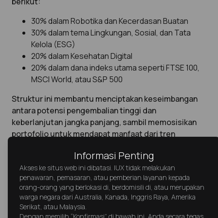
berikut:
30% dalam Robotika dan Kecerdasan Buatan
30% dalam tema Lingkungan, Sosial, dan Tata
Kelola (ESG)
20% dalam Kesehatan Digital
20% dalam dana indeks utama seperti FTSE 100,
MSCI World, atau S&P 500
Struktur ini membantu menciptakan keseimbangan
antara potensi pengembalian tinggi dan
keberlanjutan jangka panjang, sambil memosisikan
portofolio untuk mendapat manfaat dari tren
pertumbuhan global.
Informasi Penting
Akses ke situs web ini dibatasi. IUX tidak melakukan
penawaran, pemasaran, atau pemberian layanan kepada
orang-orang yang berlokasi di, berdomisili di, atau merupakan
warga negara dari Australia, Kanada, Inggris Raya, Amerika
Serikat, atau Malaysia.
Kesimpulan
Dengan memilih “Konfirmasi” di bawah ini, Anda secara tegas