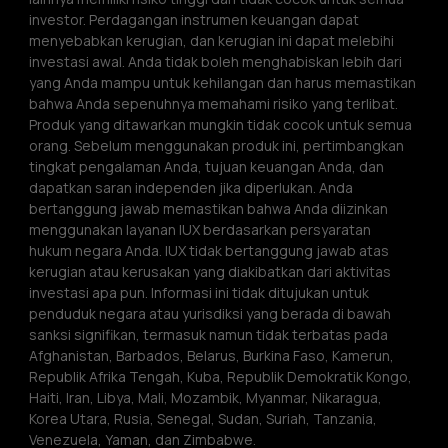
investor. Perdagangan instrumen keuangan dapat 
menyebabkan kerugian, dan kerugian ini dapat melebihi 
investasi awal. Anda tidak boleh menghabiskan lebih dari 
yang Anda mampu untuk kehilangan dan harus memastikan 
bahwa Anda sepenuhnya memahami risiko yang terlibat. 
Produk yang ditawarkan mungkin tidak cocok untuk semua 
orang. Sebelum menggunakan produk ini, pertimbangkan 
tingkat pengalaman Anda, tujuan keuangan Anda, dan 
dapatkan saran independen jika diperlukan. Anda 
bertanggung jawab memastikan bahwa Anda diizinkan 
menggunakan layanan IUX berdasarkan persyaratan 
hukum negara Anda. IUX tidak bertanggung jawab atas 
kerugian atau kerusakan yang diakibatkan dari aktivitas 
investasi apa pun. Informasi ini tidak ditujukan untuk 
penduduk negara atau yurisdiksi yang berada di bawah 
sanksi signifikan, termasuk namun tidak terbatas pada 
Afghanistan, Barbados, Belarus, Burkina Faso, Kamerun, 
Republik Afrika Tengah, Kuba, Republik Demokratik Kongo, 
Haiti, Iran, Libya, Mali, Mozambik, Myanmar, Nikaragua, 
Korea Utara, Rusia, Senegal, Sudan, Suriah, Tanzania, 
Venezuela, Yaman, dan Zimbabwe.